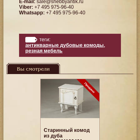
E-mail:
sale@shebbyantik.ru
Viber:
+7 495 975-96-40
Whatsapp:
+7 495 975-96-40
теги:
антикварные дубовые комоды
,
резная мебель
Вы смотрели
Старинный комод
из дуба