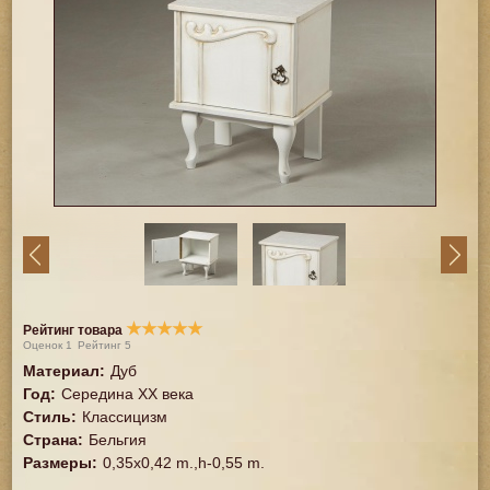
★
★
★
★
★
Рейтинг товара
Оценок
1
Рейтинг
5
Материал
:
Дуб
Год
:
Середина XX векa
Стиль
:
Классицизм
Страна
:
Бельгия
Размеры
:
0,35x0,42 m.,h-0,55 m.