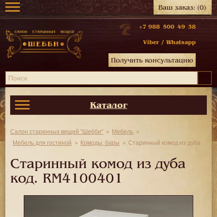
Ваш заказ:
(0)
+7 988 500 49 38
Viber
/
Whatsapp
Получить консультацию
Каталог
Салон старинных вещей "Шебби"
Мебель
Мебель для гостиной
Комоды, бары
Старинный комод из дуба
Старинный комод из дуба
код.
RM4100401