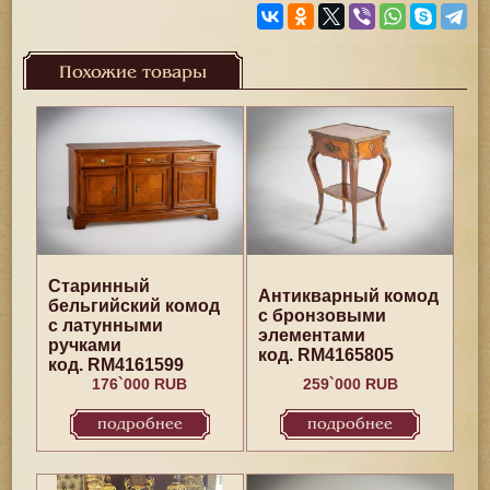
Похожие товары
Старинный
Антикварный комод
бельгийский комод
с бронзовыми
с латунными
элементами
ручками
код. RM4165805
код. RM4161599
176`000 RUB
259`000 RUB
подробнее
подробнее