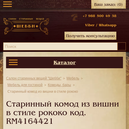
Ваш заказ:
(0)
+7 988 500 49 38
Viber
/
Whatsapp
Получить консультацию
Каталог
Салон старинных вещей "Шебби"
Мебель
Мебель для гостиной
Комоды, бары
Старинный комод из вишни в стиле рококо
Старинный комод из вишни
в стиле рококо код.
RM4164421