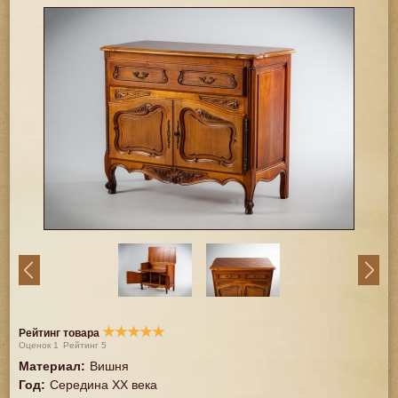
★
★
★
★
★
Рейтинг товара
Оценок
1
Рейтинг
5
Материал
:
Вишня
Год
:
Середина XX векa