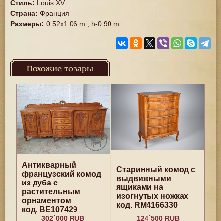
Стиль
:
Louis XV
Страна
:
Франция
Размеры
:
0.52x1.06 m., h-0.90 m.
Похожие товары
Антикварный
Старинный комод с
французский комод
выдвижными
из дуба с
ящиками на
растительным
изогнутых ножках
орнаментом
код. RM4166330
код. BE107429
302`000 RUB
124`500 RUB