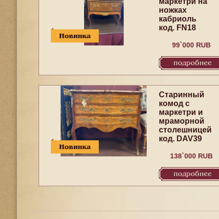
маркетри на
ножках
кабриоль
код. FN18
Новинка
99`000 RUB
подробнее
Старинный
комод c
маркетри и
мраморной
столешницей
код. DAV39
Новинка
138`000 RUB
подробнее