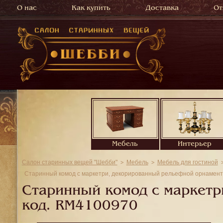
О нас
Как купить
Доставка
От
Мебель
Интерьер
Салон старинных вещей "Шебби"
Мебель
Мебель для гостиной
Старинный комод с маркетри, декорированный рельефной орнамент
Старинный комод с маркетр
код.
RM4100970