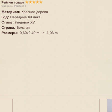
★
★
★
★
★
Рейтинг товара
Оценок
1
Рейтинг
5
Материал
:
Красное дерево
Год
:
Середина XX векa
Стиль
:
Людовик XV
Страна
:
Бельгия
Размеры
:
0,60x2,40 m., h -1,03 m.