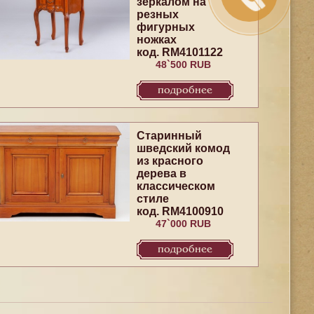
зеркалом на
резных
фигурных
ножках
код. RM4101122
48`500 RUB
подробнее
Старинный
шведский комод
из красного
дерева в
классическом
стиле
код. RM4100910
47`000 RUB
подробнее