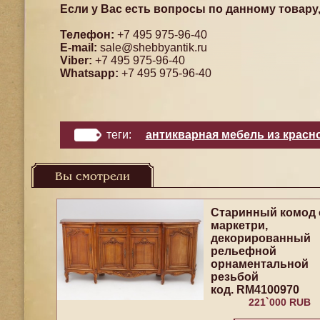
Если у Вас есть вопросы по данному товару
Телефон:
+7 495 975-96-40
E-mail:
sale@shebbyantik.ru
Viber:
+7 495 975-96-40
Whatsapp:
+7 495 975-96-40
теги:
антикварная мебель из красн
Вы смотрели
Старинный комод 
маркетри,
декорированный
рельефной
орнаментальной
резьбой
код. RM4100970
221`000 RUB