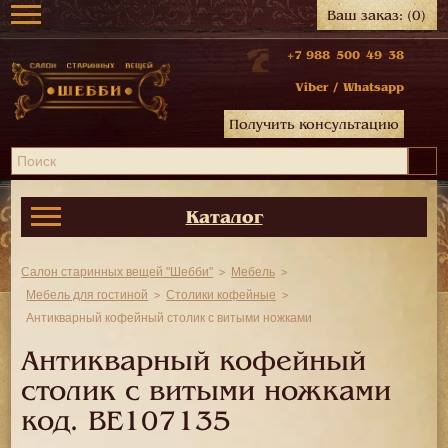
Ваш заказ:
(0)
+7 988 500 49 38
Viber
/
Whatsapp
Получить консультацию
Каталог
Салон старинных вещей "Шебби"
Мебель
Мебель для гостиной
Столики кофейные
Антикварный кофейный столик с витыми ножками
Антикварный кофейный
столик с витыми ножками
код.
BE107135