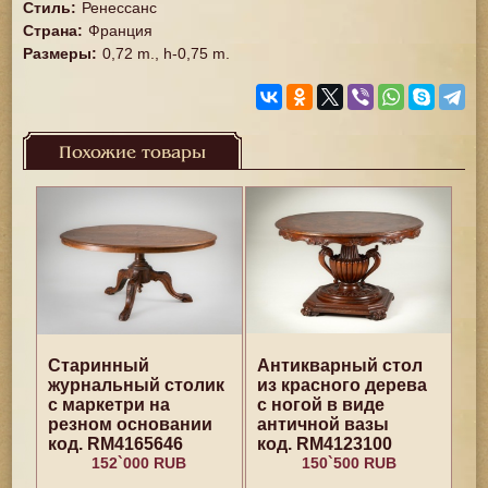
Стиль
:
Ренессанс
Страна
:
Франция
Размеры
:
0,72 m., h-0,75 m.
Похожие товары
Старинный
Антикварный стол
журнальный столик
из красного дерева
с маркетри на
с ногой в виде
резном основании
античной вазы
код. RM4165646
код. RM4123100
152`000 RUB
150`500 RUB