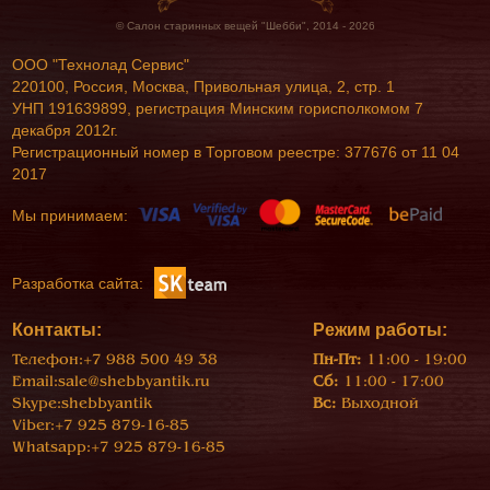
© Салон старинных вещей "Шебби", 2014 - 2026
ООО "Технолад Сервис"
220100, Россия, Москва, Привольная улица, 2, стр. 1
УНП 191639899, регистрация Минским горисполкомом 7
декабря 2012г.
Регистрационный номер в Торговом реестре: 377676 от 11 04
2017
Мы принимаем:
Разработка сайта:
Контакты:
Режим работы:
Телефон:
+7 988 500 49 38
Пн-Пт:
11:00 - 19:00
Email:
sale@shebbyantik.ru
Сб:
11:00 - 17:00
Skype:
shebbyantik
Вс:
Выходной
Viber:
+7 925 879-16-85
Whatsapp:
+7 925 879-16-85