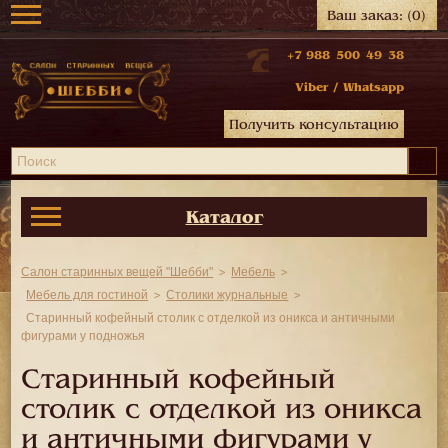
Ваш заказ:
(0)
+7 988 500 49 38
Viber
/
Whatsapp
Получить консультацию
Каталог
Салон старинных вещей "Шебби"
Мебель
Мебель для гостиной
Столики журнальные
Старинный кофейный столик с отделкой из оникса и античными
фигурами у подножья
Старинный кофейный
столик с отделкой из оникса
и античными фигурами у