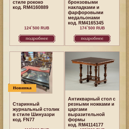
стиле рококо
бронзовыми
код. RM4160889
накладками и
фарфоровыми
медальонами
код. RM4165345
124`500 RUB
174`500 RUB
подробнее
подробнее
Новинка
Антикварный стол с
Старинный
резными ножками и
журнальный столик
царгами
в стиле Шинуазри
выразительной
код. FN77
формы
код. RM4114177