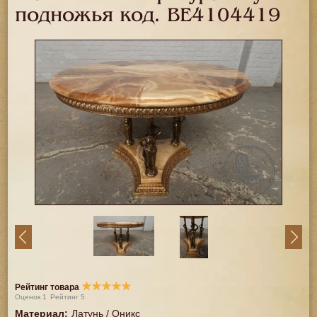
подножья код.
BE4104419
★
★
★
★
★
Рейтинг товара
Оценок
1
Рейтинг
5
Материал
:
Латунь / Оникс