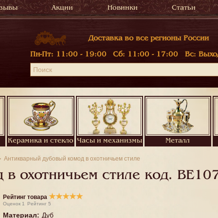
зывы
Акции
Новинки
Статьи
Доставка во все регионы России
Пн-Пт:
11:00 - 19:00
Сб:
11:00 - 17:00
Вс:
Выхо
Керамика и стекло
Часы и механизмы
Металл
Антикварный дубовый комод в охотничьем стиле
 в охотничьем стиле код.
BE10
★
★
★
★
★
Рейтинг товара
Оценок
1
Рейтинг
5
Материал
:
Дуб