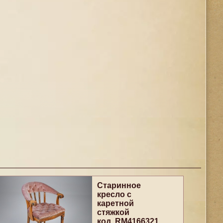
Старинное
кресло с
каретной
стяжкой
код. RM4166321