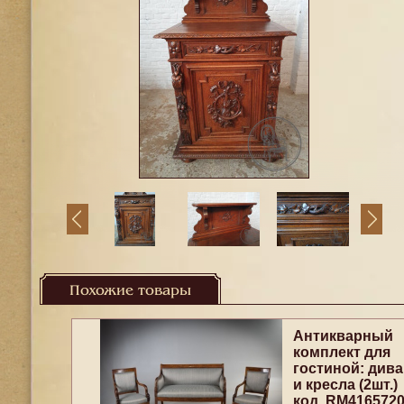
Похожие товары
Антикварный
комплект для
гостиной: дива
и кресла (2шт.)
код. RM416572