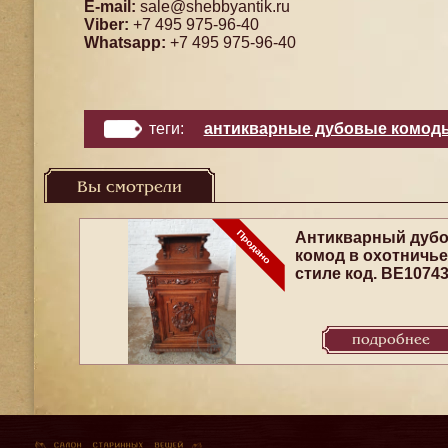
E-mail:
sale@shebbyantik.ru
Viber:
+7 495 975-96-40
Whatsapp:
+7 495 975-96-40
теги:
антикварные дубовые комод
Вы смотрели
Антикварный дуб
комод в охотничь
стиле код. BE1074
подробнее