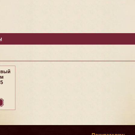
ы
овый
ем
35