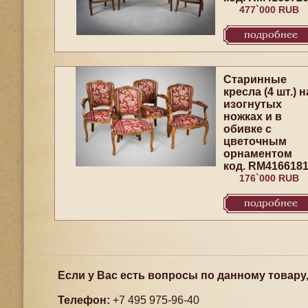
477`000 RUB
подробнее
Старинные
кресла (4 шт.) н
изогнутых
ножках и в
обивке с
цветочным
орнаментом
код. RM416618
176`000 RUB
подробнее
Если у Вас есть вопросы по данному товару
Телефон:
+7 495 975-96-40