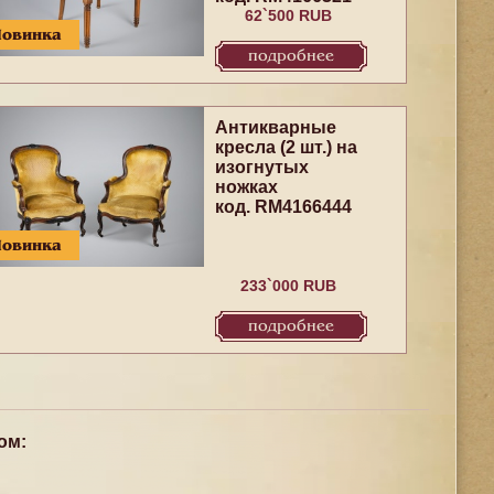
62`500 RUB
Новинка
подробнее
Антикварные
кресла (2 шт.) на
изогнутых
ножках
код. RM4166444
Новинка
233`000 RUB
подробнее
ом: