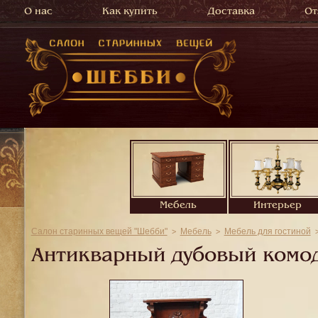
О нас
Как купить
Доставка
От
Мебель
Интерьер
Салон старинных вещей "Шебби"
Мебель
Мебель для гостиной
Антикварный дубовый комод