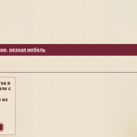
ции
,
резная мебель
ка в
ле с
 из