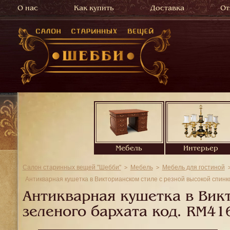
О нас
Как купить
Доставка
От
Мебель
Интерьер
Салон старинных вещей "Шебби"
Мебель
Мебель для гостиной
Антикварная кушетка в Викторианском стиле с резной высокой спинко
Антикварная кушетка в Викт
зеленого бархата код.
RM41