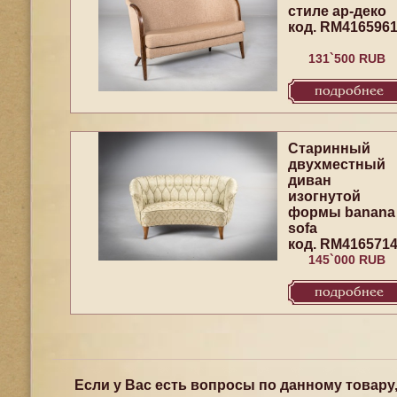
стиле ар-деко
код. RM416596
131`500 RUB
подробнее
Старинный
двухместный
диван
изогнутой
формы banana
sofa
код. RM416571
145`000 RUB
подробнее
Если у Вас есть вопросы по данному товару