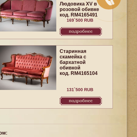
Людовика XV в
розовой обивке
код. RM4165491
169`500 RUB
подробнее
Старинная
скамейка с
бархатной
обивкой
код. RM4165104
131`500 RUB
подробнее
ом: