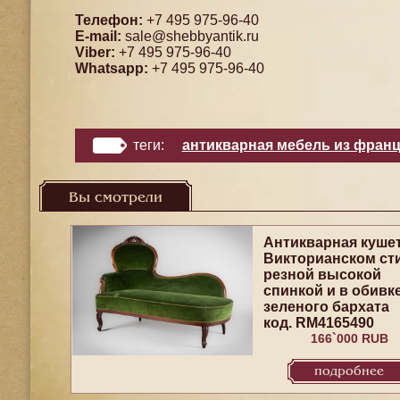
Телефон:
+7 495 975-96-40
E-mail:
sale@shebbyantik.ru
Viber:
+7 495 975-96-40
Whatsapp:
+7 495 975-96-40
теги:
антикварная мебель из фран
Вы смотрели
Антикварная кушет
Викторианском сти
резной высокой
спинкой и в обивке
зеленого бархата
код. RM4165490
166`000 RUB
подробнее