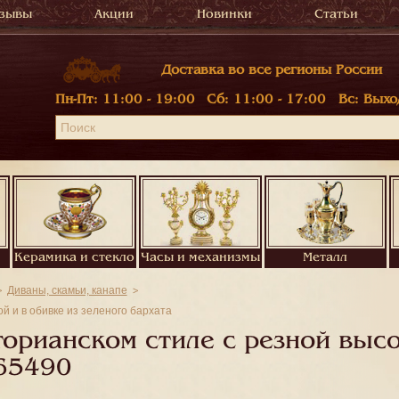
зывы
Акции
Новинки
Статьи
Доставка во все регионы России
Пн-Пт:
11:00 - 19:00
Сб:
11:00 - 17:00
Вс:
Выхо
Керамика и стекло
Часы и механизмы
Металл
Диваны, скамьи, канапе
й и в обивке из зеленого бархата
орианском стиле с резной высо
65490