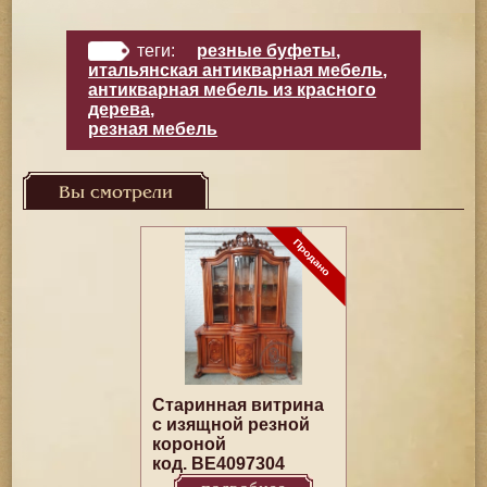
теги:
резные буфеты
,
итальянская антикварная мебель
,
антикварная мебель из красного
дерева
,
резная мебель
Вы смотрели
Старинная витрина
с изящной резной
короной
код. BE4097304