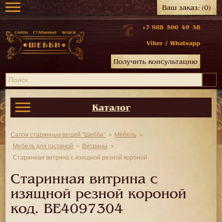
Ваш заказ:
(0)
+7 988 500 49 38
Viber
/
Whatsapp
Получить консультацию
Каталог
Салон старинных вещей "Шебби"
Мебель
Мебель для гостиной
Витрины
Старинная витрина с изящной резной короной
Старинная витрина с
изящной резной короной
код.
BE4097304