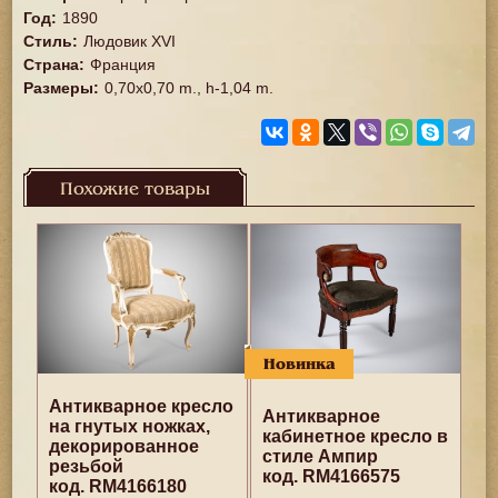
Год
:
1890
Стиль
:
Людовик XVI
Страна
:
Франция
Размеры
:
0,70x0,70 m., h-1,04 m.
Похожие товары
Новинка
Антикварное кресло
Антикварное
на гнутых ножках,
кабинетное кресло в
декорированное
стиле Ампир
резьбой
код. RM4166575
код. RM4166180