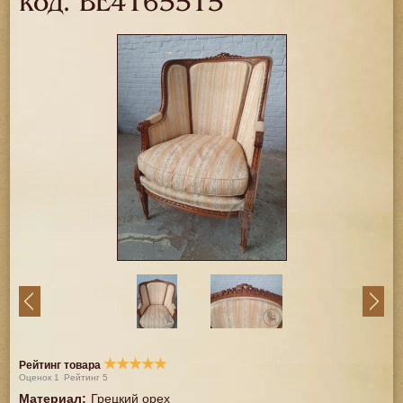
код.
BE4165515
★
★
★
★
★
Рейтинг товара
Оценок
1
Рейтинг
5
Материал
:
Грецкий орех