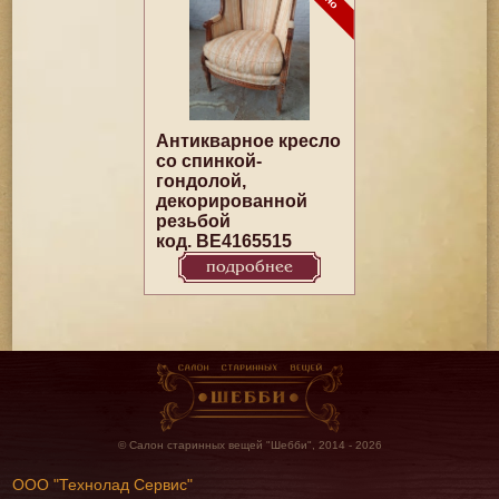
Антикварное кресло
со спинкой-
гондолой,
декорированной
резьбой
код. BE4165515
подробнее
© Салон старинных вещей "Шебби", 2014 - 2026
ООО "Технолад Сервис"