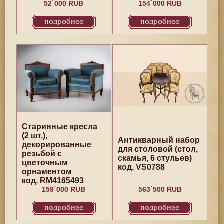
52`000 RUB
154`000 RUB
подробнее
подробнее
Старинные кресла
(2 шт.),
Антикварный набор
декорированные
для столовой (стол,
резьбой с
скамья, 6 стульев)
цветочным
код. VS0788
орнаментом
код. RM4165493
159`000 RUB
563`500 RUB
подробнее
подробнее