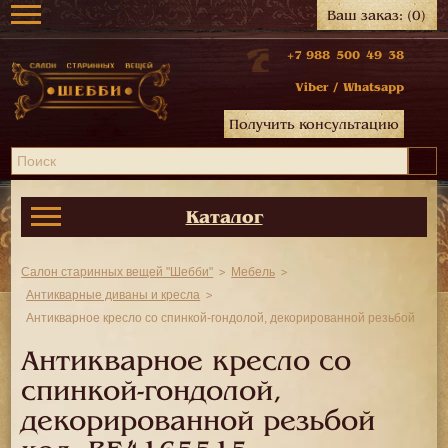
Ваш заказ:
(0)
+7 988 500 49 38
Viber
/
Whatsapp
Получить консультацию
Каталог
Салон старинных вещей "Шебби"
Мебель
Антикварные диваны и кресла
Антикварное кресло со спинкой-гондолой, декорированной резьбой
Антикварное кресло со
спинкой-гондолой,
декорированной резьбой