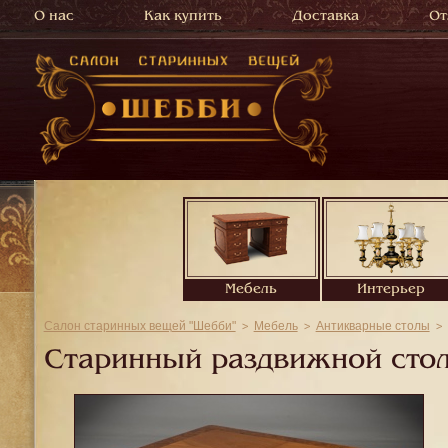
О нас
Как купить
Доставка
От
Мебель
Интерьер
Салон старинных вещей "Шебби"
Мебель
Антикварные столы
Старинный раздвижной стол