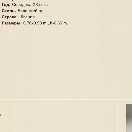
Год
:
Середина XX векa
Стиль
:
Бидермейер
Страна
:
Швеция
Размеры
:
0.70x0.90 m., h-0.60 m.
к