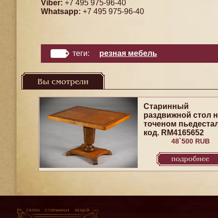
Viber:
+7 495 975-96-40
Whatsapp:
+7 495 975-96-40
теги:
резная мебель
Вы смотрели
Старинный
раздвижной стол н
точеном пьедеста
код. RM4165652
48`500 RUB
подробнее