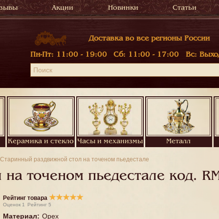
зывы
Акции
Новинки
Статьи
Доставка во все регионы России
Пн-Пт:
11:00 - 19:00
Сб:
11:00 - 17:00
Вс:
Выхо
Керамика и стекло
Часы и механизмы
Металл
Старинный раздвижной стол на точеном пьедестале
 на точеном пьедестале код.
R
★
★
★
★
★
Рейтинг товара
Оценок
1
Рейтинг
5
Материал
:
Орех