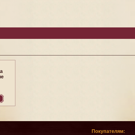
а
ле
Покупателям: