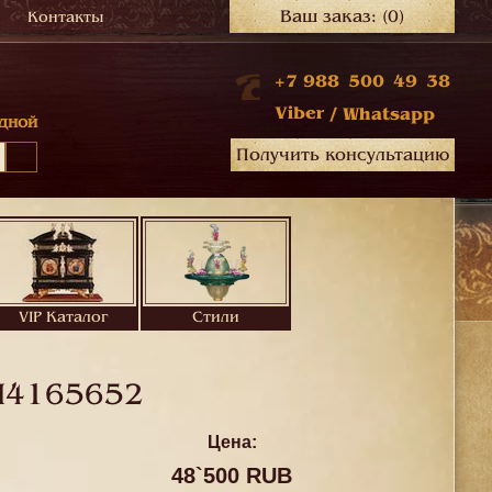
Ваш заказ:
(0)
Контакты
+7 988 500 49 38
Viber
/
Whatsapp
дной
Получить консультацию
VIP Каталог
Стили
M4165652
Цена:
48`500 RUB