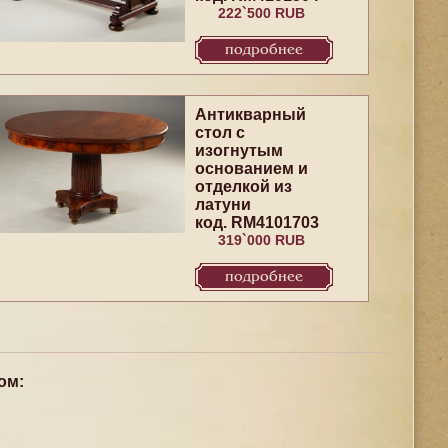
222`500 RUB
подробнее
Антикварный
стол с
изогнутым
основанием и
отделкой из
латуни
код. RM4101703
319`000 RUB
подробнее
ом: