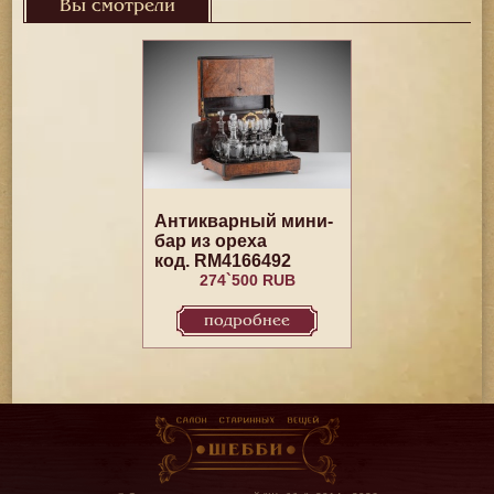
Вы смотрели
Антикварный мини-
бар из ореха
код. RM4166492
274`500 RUB
подробнее