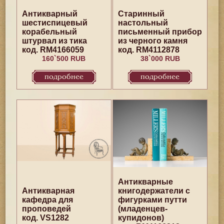
Антикварный
Старинный
шестиспицевый
настольный
корабельный
письменный прибор
штурвал из тика
из черного камня
код. RM4166059
код. RM4112878
160`500 RUB
38`000 RUB
подробнее
подробнее
Антикварные
Антикварная
книгодержатели с
кафедра для
фигурками путти
проповедей
(младенцев-
код. VS1282
купидонов)