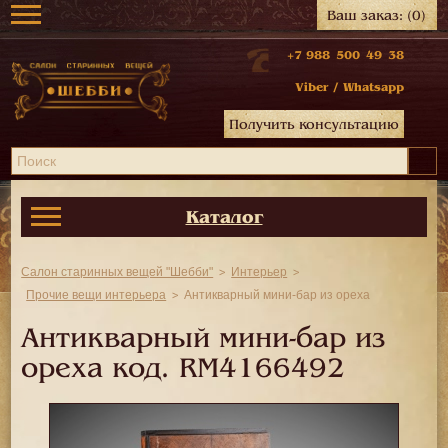
Ваш заказ:
(0)
+7 988 500 49 38
Viber
/
Whatsapp
Получить консультацию
Каталог
Салон старинных вещей "Шебби"
Интерьер
Прочие вещи интерьера
Антикварный мини-бар из ореха
Антикварный мини-бар из
ореха код.
RM4166492