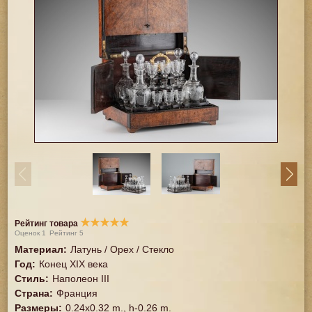
★
★
★
★
★
Рейтинг товара
Оценок
1
Рейтинг
5
Материал
:
Латунь / Орех / Стекло
Год
:
Конец XIX века
Стиль
:
Наполеон III
Страна
:
Франция
Размеры
:
0.24x0.32 m., h-0.26 m.