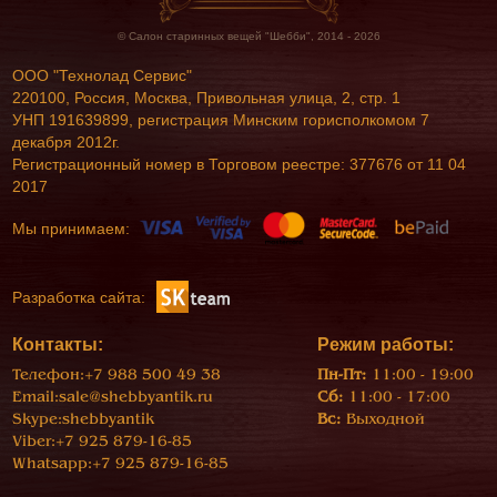
© Салон старинных вещей "Шебби", 2014 - 2026
ООО "Технолад Сервис"
220100, Россия, Москва, Привольная улица, 2, стр. 1
УНП 191639899, регистрация Минским горисполкомом 7
декабря 2012г.
Регистрационный номер в Торговом реестре: 377676 от 11 04
2017
Мы принимаем:
Разработка сайта:
Контакты:
Режим работы:
Телефон:
+7 988 500 49 38
Пн-Пт:
11:00 - 19:00
Email:
sale@shebbyantik.ru
Сб:
11:00 - 17:00
Skype:
shebbyantik
Вс:
Выходной
Viber:
+7 925 879-16-85
Whatsapp:
+7 925 879-16-85