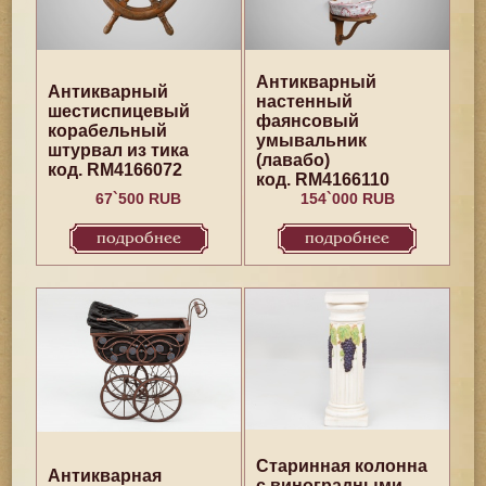
Антикварный
Антикварный
настенный
шестиспицевый
фаянсовый
корабельный
умывальник
штурвал из тика
(лавабо)
код. RM4166072
код. RM4166110
67`500 RUB
154`000 RUB
подробнее
подробнее
Старинная колонна
Антикварная
с виноградными