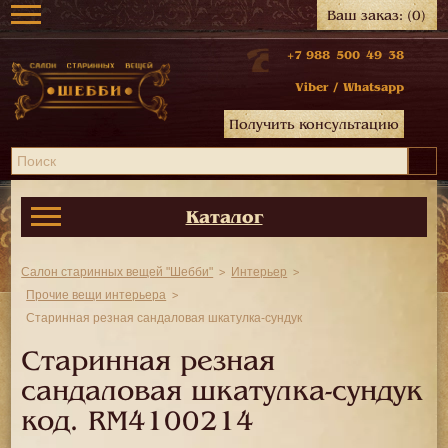
Ваш заказ:
(0)
+7 988 500 49 38
Viber
/
Whatsapp
Получить консультацию
Каталог
Салон старинных вещей "Шебби"
Интерьер
Прочие вещи интерьера
Старинная резная сандаловая шкатулка-сундук
Старинная резная
сандаловая шкатулка-сундук
код.
RM4100214