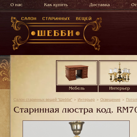
О нас
Как купить
Доставка
От
Мебель
Интерьер
Салон старинных вещей "Шебби"
Интерьер
Освещение
Потол
Старинная люстра код.
RM7