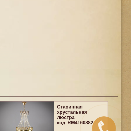
Старинная
хрустальная
люстра
код. RM4160882