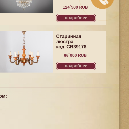
124`500 RUB
подробнее
Старинная
люстра
код. GR39178
66`000 RUB
подробнее
ом: