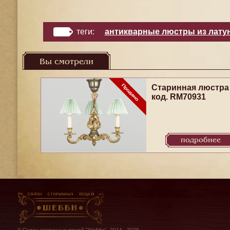
теги:
антикварные люстры из лату
Вы смотрели
Старинная люстра
код. RM70931
подробнее
© Салон старинных вещей "Шебби", 2014 - 2026