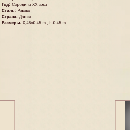
Год
:
Середина XX векa
Стиль
:
Рококо
Страна
:
Дания
Размеры
:
0,45х0,45 m., h-0,45 m.