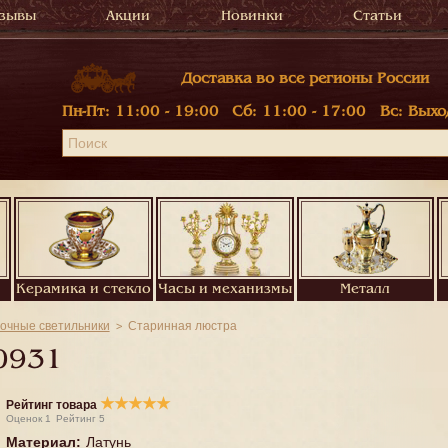
зывы
Акции
Новинки
Статьи
Доставка во все регионы России
Пн-Пт:
11:00 - 19:00
Сб:
11:00 - 17:00
Вс:
Выхо
Керамика и стекло
Часы и механизмы
Металл
очные светильники
Старинная люстра
0931
★
★
★
★
★
Рейтинг товара
Оценок
1
Рейтинг
5
Материал
:
Латунь