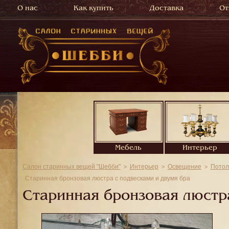
О нас
Как купить
Доставка
От
Мебель
Интерьер
Салон старинных вещей "Шебби"
Интерьер
Освещение
Потол
Старинная бронзовая люстра с подвесками и двумя бра
Старинная бронзовая люстра