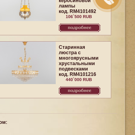
керосиновой
лампы
код. RM4101492
106`500 RUB
подробнее
Старинная
люстра с
многоярусными
хрустальными
подвесками
код. RM4101216
440`000 RUB
подробнее
ом: