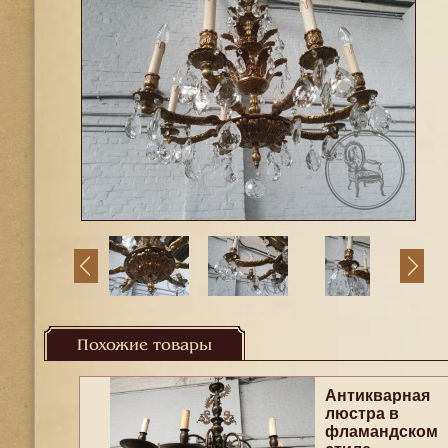
Похожие товары
Антикварная
люстра в
фламандском