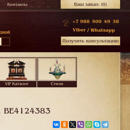
Ваш заказ:
(0)
Контакты
+7 988 500 49 38
Viber
/
Whatsapp
дной
Получить консультацию
VIP Каталог
Стили
.
BE4124383