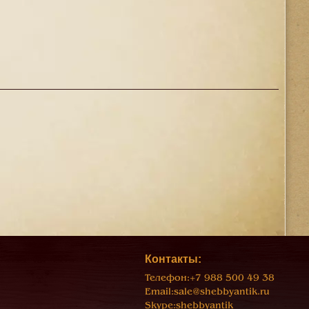
Контакты:
Телефон:
+7 988 500 49 38
Email:
sale@shebbyantik.ru
Skype:
shebbyantik