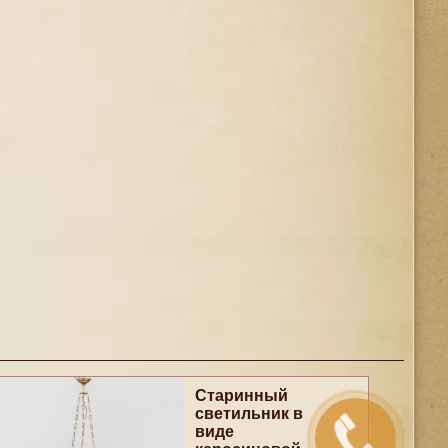
Старинный
светильник в
виде