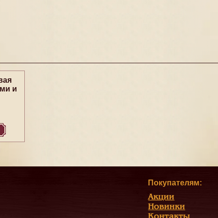
вая
ми и
Покупателям:
Акции
Новинки
Контакты