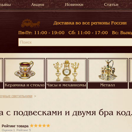
зывы
Акции
Новинки
Статьи
Доставка во все регионы России
Пн-Пт:
11:00 - 19:00
Сб:
11:00 - 17:00
Вс:
Выхо
Керамика и стекло
Часы и механизмы
Металл
очные светильники
 с подвесками и двумя бра код
★
★
★
★
★
Рейтинг товара
Оценок
1
Рейтинг
5