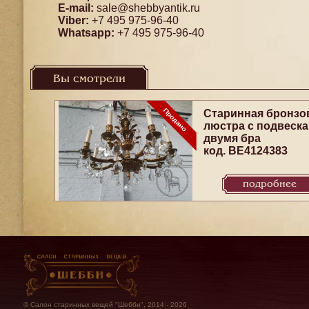
E-mail:
sale@shebbyantik.ru
Viber:
+7 495 975-96-40
Whatsapp:
+7 495 975-96-40
Вы смотрели
Старинная бронзо
люстра с подвеска
двумя бра
код. BE4124383
подробнее
© Салон старинных вещей "Шебби", 2014 - 2026