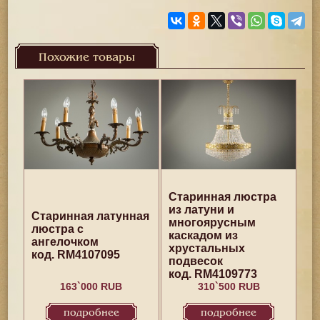
Похожие товары
Старинная люстра
из латуни и
Старинная латунная
многоярусным
люстра с
каскадом из
ангелочком
хрустальных
код. RM4107095
подвесок
код. RM4109773
163`000 RUB
310`500 RUB
подробнее
подробнее