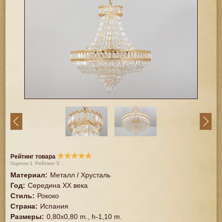
★
★
★
★
★
Рейтинг товара
Оценок
1
Рейтинг
5
Материал
:
Металл / Хрусталь
Год
:
Середина XX векa
Стиль
:
Рококо
Страна
:
Испания
Размеры
:
0,80х0,80 m., h-1,10 m.