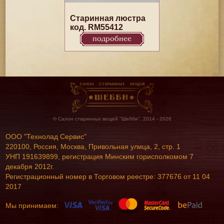
Старинная люстра
код. RM55412
подробнее
© Салон старинных вещей "Шебби", 2014 - 2026
ООО "Технолад Сервис"
220100, Россия, Москва, Привольная улица, 2, стр. 1
УНП 191639899, регистрация Минским горисполкомом 7
декабря 2012г.
Регистрационный номер в Торговом реестре: 377676 от 11 04
2017
Мы принимаем: