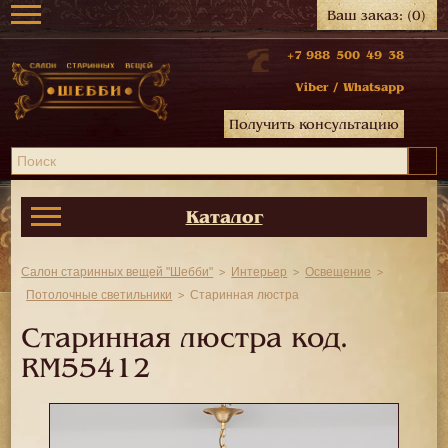
Ваш заказ:
(0)
+7 988 500 49 38
Viber
/
Whatsapp
Получить консультацию
Каталог
Салон старинных вещей "Шебби"
Интерьер
Освещение
Потолочные светильники
Старинная люстра
Старинная люстра код.
RM55412