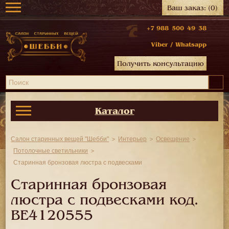
Ваш заказ:
(0)
+7 988 500 49 38
Viber
/
Whatsapp
Получить консультацию
Каталог
Салон старинных вещей "Шебби"
Интерьер
Освещение
Потолочные светильники
Старинная бронзовая люстра с подвесками
Старинная бронзовая
люстра с подвесками код.
BE4120555