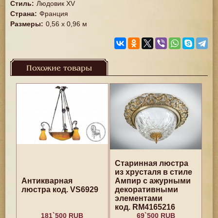
Стиль
:
Людовик XV
Страна
:
Франция
Размеры
:
0,56 х 0,96 м
Похожие товары
Старинная люстра
из хрусталя в стиле
Антикварная
Ампир с ажурными
люстра код. VS6929
декоративными
элементами
код. RM4165216
181`500 RUB
69`500 RUB