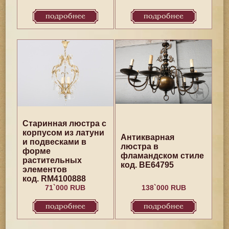
подробнее
подробнее
Старинная люстра с
корпусом из латуни
Антикварная
и подвесками в
люстра в
форме
фламандском стиле
растительных
код. BE64795
элементов
код. RM4100888
71`000 RUB
138`000 RUB
подробнее
подробнее