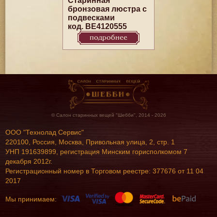
Старинная
бронзовая люстра с
подвесками
код. BE4120555
подробнее
© Салон старинных вещей "Шебби", 2014 - 2026
ООО "Технолад Сервис"
220100, Россия, Москва, Привольная улица, 2, стр. 1
УНП 191639899, регистрация Минским горисполкомом 7
декабря 2012г.
Регистрационный номер в Торговом реестре: 377676 от 11 04
2017
Мы принимаем: