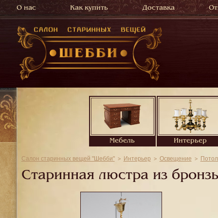
О нас
Как купить
Доставка
От
Мебель
Интерьер
Салон старинных вещей "Шебби"
Интерьер
Освещение
Потол
Старинная люстра из бронзы