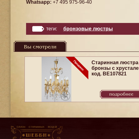
Whatsapp:
+7 495 975-96-40
теги:
бронзовые люстры
Вы смотрели
Старинная люстра
бронзы с хрустал
код. BE107821
подробнее