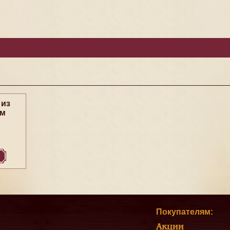
 из
ем
Покупателям:
Акции