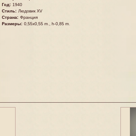
Год
:
1940
Стиль
:
Людовик XV
Страна
:
Франция
Размеры
:
0,55x0,55 m., h-0,85 m.