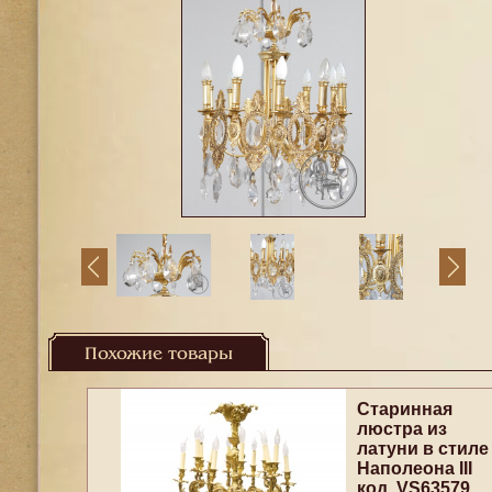
Похожие товары
Старинная
люстра из
латуни в стиле
Наполеона III
код. VS63579