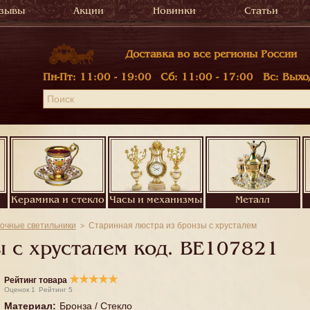
зывы
Акции
Новинки
Статьи
Доставка во все регионы России
Пн-Пт:
11:00 - 19:00
Сб:
11:00 - 17:00
Вс:
Выхо
Керамика и стекло
Часы и механизмы
Металл
очные светильники
Старинная люстра из бронзы с хрусталем
 с хрусталем код.
BE107821
★
★
★
★
★
Рейтинг товара
Оценок
1
Рейтинг
5
Материал
:
Бронза / Стекло