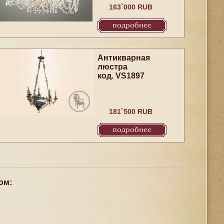
163`000 RUB
подробнее
Антикварная
люстра
код. VS1897
181`500 RUB
подробнее
ом: