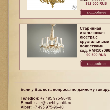
382`500 RUB
подробнее
Старинная
итальянская
люстра с
хрустальными
подвесками
код. RM410709
90`500 RUB
подробнее
Если у Вас есть вопросы по данному товару
Телефон:
+7 495 975-96-40
E-mail:
sale@shebbyantik.ru
Viber:
+7 495 975-96-40