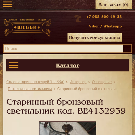
Ваш заказ:
(0)
+7 988 500 49 38
Viber
/
Whatsapp
Получить консультацию
Каталог
Салон старинных вещей "Шебби"
Интерьер
Освещение
Потолочные светильники
Старинный бронзовый светильник
Старинный бронзовый
светильник код.
BE4132939