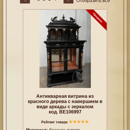
Отобразить все
Антикварная витрина из
красного дерева с навершием в
виде аркады с зеркалом
код. BE106997
★
★
★
★
★
Рейтинг товара
Материал:
Красное дерево