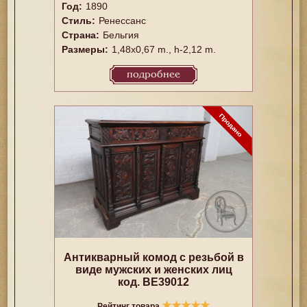
Год:
1890
Стиль:
Ренессанс
Страна:
Бельгия
Размеры:
1,48x0,67 m., h-2,12 m.
подробнее
Антикварный комод с резьбой в
виде мужских и женских лиц
код. BE39012
★
★
★
★
★
Рейтинг товара