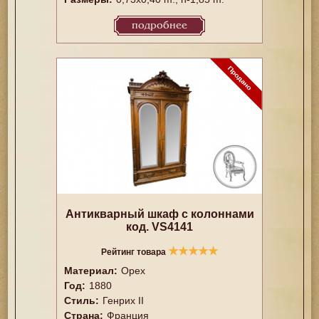
подробнее
Антикварный шкаф с колоннами
код. VS4141
★
★
★
★
★
Рейтинг товара
Материал:
Орех
Год:
1880
Стиль:
Генрих II
Страна:
Франция