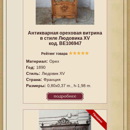
Антикварная ореховая витрина
в стиле Людовика XV
код. BE106947
★
★
★
★
★
Рейтинг товара
Материал:
Орех
Год:
1890
Стиль:
Людовик XV
Страна:
Франция
Размеры:
0,80x0,37 m., h-1,98 m.
подробнее