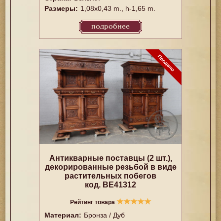
Размеры:
1,08x0,43 m., h-1,65 m.
подробнее
Антикварные поставцы (2 шт.),
декорированные резьбой в виде
растительных побегов
код. BE41312
★
★
★
★
★
Рейтинг товара
Материал:
Бронза / Дуб