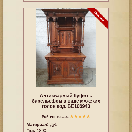
Антикварный буфет с
барельефом в виде мужских
голов код. BE106940
★
★
★
★
★
Рейтинг товара
Материал:
Дуб
Год:
1890