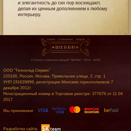
и элегантность до сих пор восхищают,
делая их ценным дополнением к любому
интерьеру.
© Салон старинных вещей "Шебби", 2014 - 2026
ООО "Технолад Сервис"
220100, Россия, Москва, Привольная улица, 2, стр. 1
УНП 191639899, регистрация Минским горисполкомом 7
декабря 2012г.
Регистрационный номер в Торговом реестре: 377676 от 11 04
2017
Мы принимаем:
Разработка сайта: