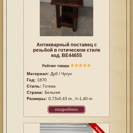
Антикварный поставец с
резьбой в готическом стиле
код. BE44655
★
★
★
★
★
Рейтинг товара
Материал:
Дуб / Чугун
Год:
1870
Стиль:
Готика
Страна:
Бельгия
Размеры:
0,73x0,43 m., h-1,40 m.
подробнее