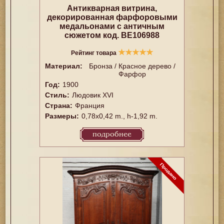
Антикварная витрина,
декорированная фарфоровыми
медальонами с античным
сюжетом код. BE106988
★
★
★
★
★
Рейтинг товара
Материал:
Бронза / Красное дерево /
Фарфор
Год:
1900
Стиль:
Людовик XVI
Страна:
Франция
Размеры:
0,78x0,42 m., h-1,92 m.
подробнее