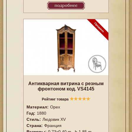
подробнее
Антикварная витрина с резным
фронтоном код. VS4145
★
★
★
★
★
Рейтинг товара
Материал:
Орех
Год:
1880
Стиль:
Людовик XV
Страна:
Франция
Размеры:
0,73x0,40 m., h-1,85 m.