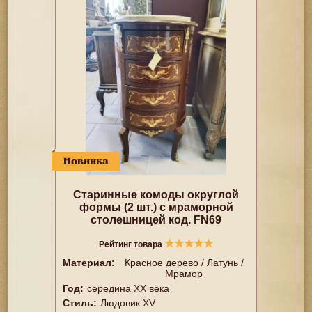
Новинка
Старинные комоды округлой
формы (2 шт.) с мраморной
столешницей код. FN69
★
★
★
★
★
Рейтинг товара
Материал:
Красное дерево / Латунь /
Мрамор
Год:
cередина ХХ века
Стиль:
Людовик XV