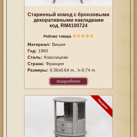
Старинный комод с бронзовыми
декоративными накладками
код. RM4100724
★
★
★
★
★
Рейтинг товара
Материал:
Вишня
Год:
1960
Стиль:
Классицизм
Страна:
Франция
Размеры:
0,36x0,64 m., h-0,74 m.
подробнее