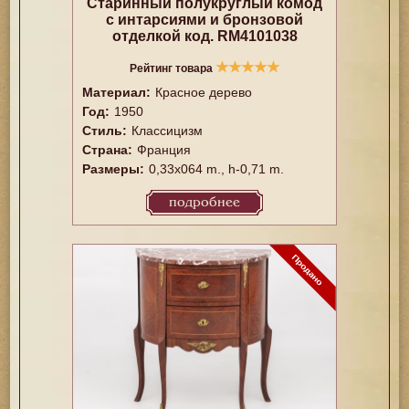
Старинный полукруглый комод
с интарсиями и бронзовой
отделкой код. RM4101038
★
★
★
★
★
Рейтинг товара
Материал:
Красное дерево
Год:
1950
Стиль:
Классицизм
Страна:
Франция
Размеры:
0,33x064 m., h-0,71 m.
подробнее