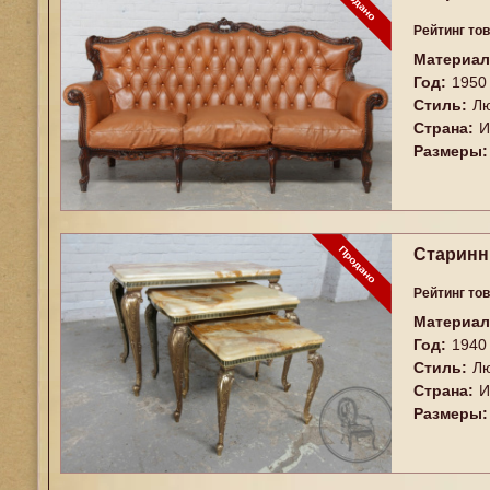
Рейтинг то
Материал
Год:
1950
Стиль:
Лю
Страна:
И
Размеры:
Старинны
Рейтинг то
Материал
Год:
1940
Стиль:
Лю
Страна:
И
Размеры: