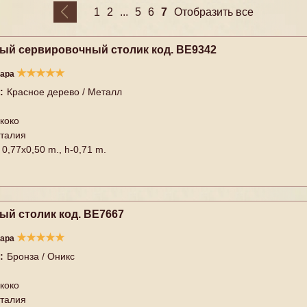
...
7
1
2
5
6
Отобразить все
ый сервировочный столик код. BE9342
★
★
★
★
★
вара
:
Красное дерево / Металл
коко
талия
0,77x0,50 m., h-0,71 m.
ый столик код. BE7667
★
★
★
★
★
вара
:
Бронза / Оникс
коко
талия