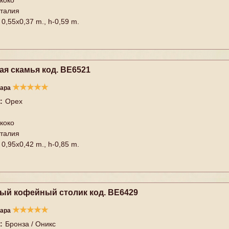
коко
талия
0,55x0,37 m., h-0,59 m.
ая скамья код. BE6521
★
★
★
★
★
вара
:
Орех
коко
талия
0,95x0,42 m., h-0,85 m.
ый кофейный столик код. BE6429
★
★
★
★
★
вара
:
Бронза / Оникс