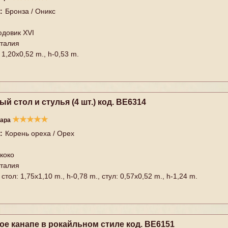
:
Бронза / Оникс
довик XVI
талия
1,20x0,52 m., h-0,53 m.
й стол и стулья (4 шт.) код. BE6314
★
★
★
★
★
вара
:
Корень ореха / Орех
коко
талия
стол: 1,75x1,10 m., h-0,78 m., стул: 0,57x0,52 m., h-1,24 m.
ое канапе в рокайльном стиле код. BE6151