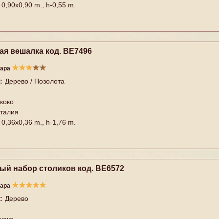
0,90x0,90 m., h-0,55 m.
ая вешалка код. BE7496
★
★
★
★
★
вара
:
Дерево / Позолота
коко
талия
0,36x0,36 m., h-1,76 m.
ый набор столиков код. BE6572
★
★
★
★
★
вара
:
Дерево