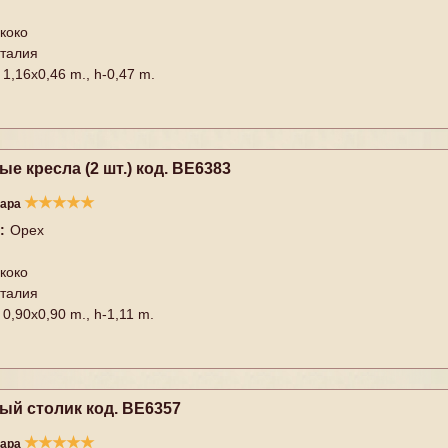
коко
талия
1,16x0,46 m., h-0,47 m.
е кресла (2 шт.) код. BE6383
★
★
★
★
★
вара
:
Орех
коко
талия
0,90x0,90 m., h-1,11 m.
ый столик код. BE6357
★
★
★
★
★
вара