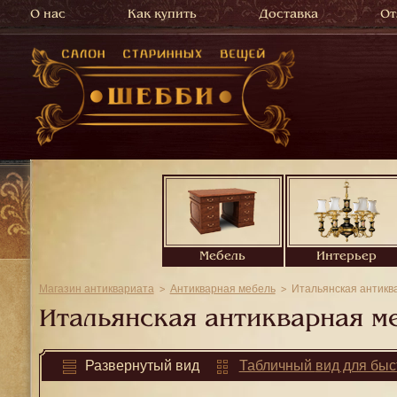
О нас
Как купить
Доставка
От
Мебель
Интерьер
Магазин антиквариата
Антикварная мебель
Итальянская антикв
Итальянская антикварная м
Развернутый
вид
Табличный
вид для быс