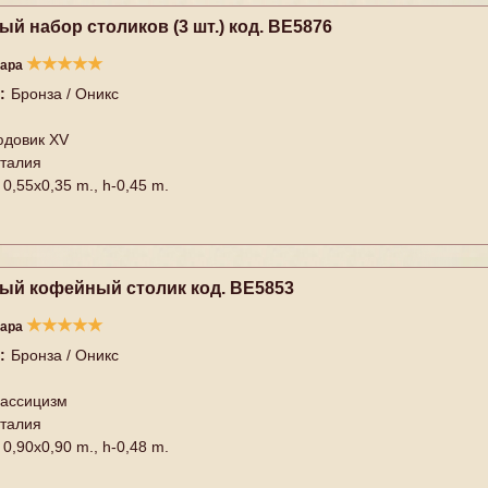
й набор столиков (3 шт.) код. BE5876
★
★
★
★
★
вара
:
Бронза / Оникс
довик XV
талия
0,55x0,35 m., h-0,45 m.
ый кофейный столик код. BE5853
★
★
★
★
★
вара
:
Бронза / Оникс
ассицизм
талия
0,90x0,90 m., h-0,48 m.