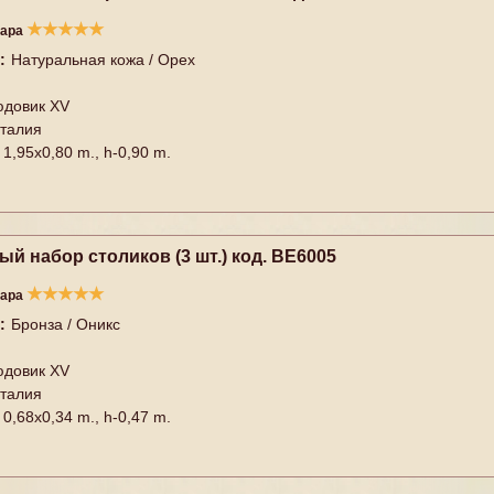
★
★
★
★
★
вара
:
Натуральная кожа / Орех
довик XV
талия
1,95x0,80 m., h-0,90 m.
й набор столиков (3 шт.) код. BE6005
★
★
★
★
★
вара
:
Бронза / Оникс
довик XV
талия
0,68x0,34 m., h-0,47 m.