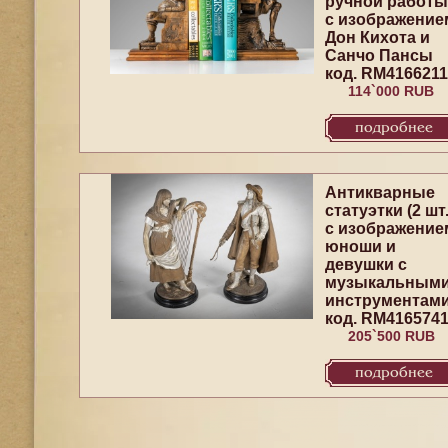
ручной работы
с изображение
Дон Кихота и
Санчо Пансы
код. RM4166211
114`000 RUB
подробнее
Антикварные
статуэтки (2 шт.
с изображение
юноши и
девушки с
музыкальным
инструментам
код. RM416574
205`500 RUB
подробнее