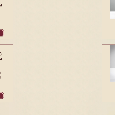
м
)
м
и
и
1