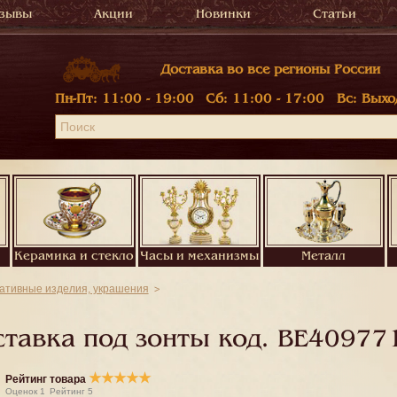
зывы
Акции
Новинки
Статьи
Доставка во все регионы России
Пн-Пт:
11:00 - 19:00
Сб:
11:00 - 17:00
Вс:
Выхо
Керамика и стекло
Часы и механизмы
Металл
ративные изделия, украшения
ставка под зонты код.
BE40977
★
★
★
★
★
Рейтинг товара
Оценок
1
Рейтинг
5