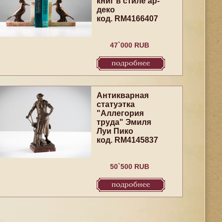
книг в стиле ар-
деко
код. RM4166407
47`000 RUB
подробнее
Антикварная
статуэтка
"Аллегория
труда" Эмиля
Луи Пико
код. RM4145837
50`500 RUB
подробнее