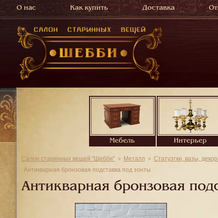
О нас
Как купить
Доставка
От
Мебель
Интерьер
Салон старинных вещей "Шебби"
Металл
Статуэтки, вазы, деко
Антикварная бронзовая подставка под зонты
Антикварная бронзовая под