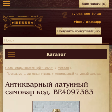
Ваш заказ:
(0)
+7 988 500 49 38
Viber
/
Whatsapp
Получить консультацию
Каталог
Салон старинных вещей "Шебби"
Металл
Посуда, металлическая утварь
Антикварный латунный самовар
Антикварный латунный
самовар код.
BE4097383