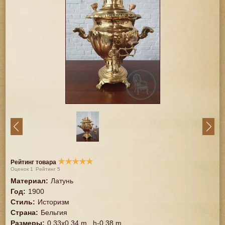
★
★
★
★
★
Рейтинг товара
Оценок
1
Рейтинг
5
Материал
:
Латунь
Год
:
1900
Стиль
:
Историзм
Страна
:
Бельгия
Размеры
:
0,33x0,34 m., h-0,38 m.