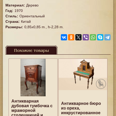
Материал
:
Дерево
Год
:
1970
Стиль
:
Ориентальный
Страна
:
Китай
Размеры
:
0,85x0,85 m., h-2,28 m.
Похожие товары
Антикварная
Антикварное бюро
дубовая тумбочка с
из ореха,
мраморной
инкрустированное
столешницей и