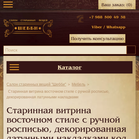
Ваш заказ:
(0)
+7 988 500 49 38
Viber
/
Whatsapp
Получить консультацию
Каталог
Салон старинных вещей "Шебби"
Мебель
Старинная витрина восточном стиле с ручной росписью,
декорированная латунными накладками
Старинная витрина
восточном стиле с ручной
росписью, декорированная
латунными накладками код.