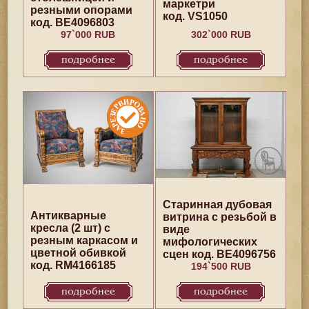
маркетри
резными опорами
код. VS1050
код. BE4096803
97`000 RUB
302`000 RUB
подробнее
подробнее
Старинная дубовая
Антикварные
витрина с резьбой в
кресла (2 шт) с
виде
резным каркасом и
мифологических
цветной обивкой
сцен код. BE4096756
код. RM4166185
194`500 RUB
подробнее
подробнее