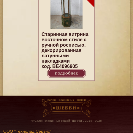
Старинная витрина
восточном стиле с
ручной росписью,
декорированная
латунными
накладками
код. BE4096905
подробнее
© Салон старинных вещей "Шебби", 2014 - 2026
ООО "Технолад Сервис"