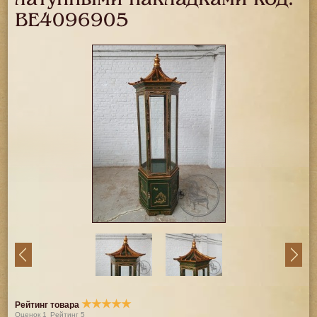
BE4096905
★
★
★
★
★
Рейтинг товара
Оценок
1
Рейтинг
5