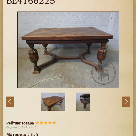
BE4166225
★
★
★
★
★
Рейтинг товара
Оценок
1
Рейтинг
5
Материал
:
Дуб