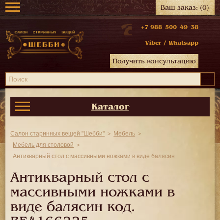
Ваш заказ:
(0)
+7 988 500 49 38
Viber
/
Whatsapp
Получить консультацию
Каталог
Салон старинных вещей "Шебби"
Мебель
Мебель для столовой
Антикварный стол с массивными ножками в виде балясин
Антикварный стол с
массивными ножками в
виде балясин код.