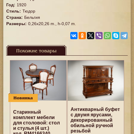
Год
:
1920
Стиль
:
Тюдор
Страна
:
Бельгия
Размеры
:
0,26x20,26 m., h-0,07 m.
Похожие товары
Новинка
Антикварный буфет
Старинный
с двумя ярусами,
комплект мебели
декорированный
для столовой: стол
обильной ручной
и стулья (4 шт.)
резьбой
код. RM4166340