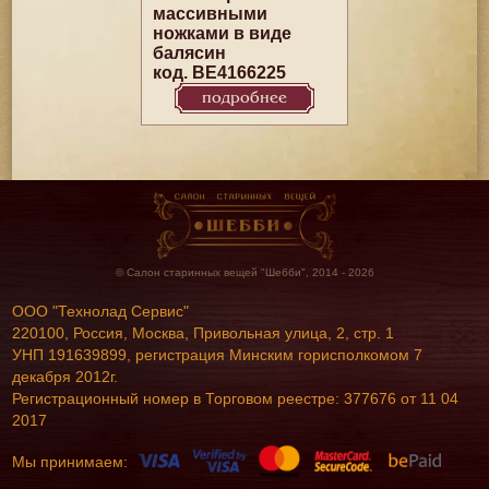
массивными
ножками в виде
балясин
код. BE4166225
подробнее
© Салон старинных вещей "Шебби", 2014 - 2026
ООО "Технолад Сервис"
220100, Россия, Москва, Привольная улица, 2, стр. 1
УНП 191639899, регистрация Минским горисполкомом 7
декабря 2012г.
Регистрационный номер в Торговом реестре: 377676 от 11 04
2017
Мы принимаем: