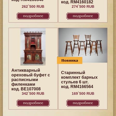
код. RM4160182
262`500 RUB
274`500 RUB
подробнее
подробнее
Новинка
Антикварный
Старинный
ореховый буфет с
комплект барных
расписными
стульев 6 шт.
филенками
код. RM4166564
код. BE107008
342`500 RUB
169`500 RUB
подробнее
подробнее