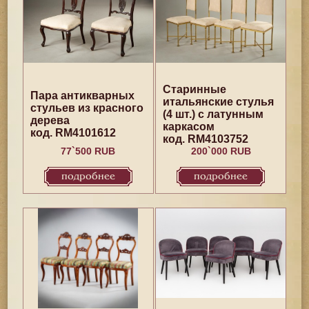
Старинные
Пара антикварных
итальянские стулья
стульев из красного
(4 шт.) с латунным
дерева
каркасом
код. RM4101612
код. RM4103752
77`500 RUB
200`000 RUB
подробнее
подробнее