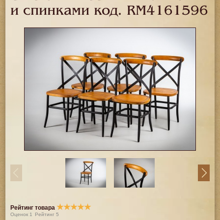
и спинками код.
RM4161596
★
★
★
★
★
Рейтинг товара
Оценок
1
Рейтинг
5