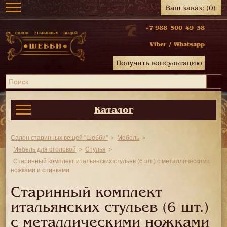
Ваш заказ:
(0)
+7 988 500 49 38
Viber
/
Whatsapp
Получить консультацию
Каталог
Салон старинных вещей "Шебби"
Мебель
Мебель для столовой
Стулья
Старинный комплект итальянских стульев (6 шт.) с металлическими
ножками и спинками
Старинный комплект
итальянских стульев (6 шт.)
с металлическими ножками