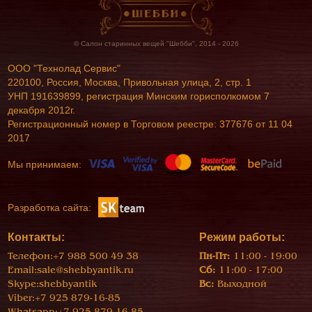
© Салон старинных вещей "Шебби", 2014 - 2026
ООО "Технолад Сервис"
220100, Россия, Москва, Привольная улица, 2, стр. 1
УНП 191639899, регистрация Минским горисполкомом 7
декабря 2012г.
Регистрационный номер в Торговом реестре: 377676 от 11 04
2017
Мы принимаем:
Разработка сайта:
Контакты:
Режим работы:
Телефон:
+7 988 500 49 38
Пн-Пт:
11:00 - 19:00
Email:
sale@shebbyantik.ru
Сб:
11:00 - 17:00
Skype:
shebbyantik
Вс:
Выходной
Viber:
+7 925 879-16-85
Whatsapp:
+7 925 879-16-85