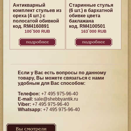
Антикварный
Старинные стулья
комплект стульев из
(6 шт.) в бархатной
ореха (4 шт.) с
обивке цвета
полосатой обивкой
баклажана
код. RM4160891
код. RM4100501
100`500 RUB
163`000 RUB
подробнее
подробнее
Если у Вас есть вопросы по данному
товару, Вы можете связаться с нами
удобным для Вас способом:
Телефон:
+7 495 975-96-40
E-mail:
sale@shebbyantik.ru
Viber:
+7 495 975-96-40
Whatsapp:
+7 495 975-96-40
Вы смотрели