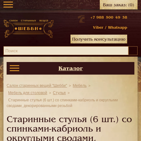
Ваш заказ:
(0)
+7 988 500 49 38
Viber
/
Whatsapp
Получить консультацию
Каталог
Салон старинных вещей "Шебби"
Мебель
Мебель для столовой
Стулья
Старинные стулья (6 шт.) со спинками-кабриоль и округлыми
сводами, декорированными резьбой
Старинные стулья (6 шт.) со
спинками-кабриоль и
округлыми сводами,