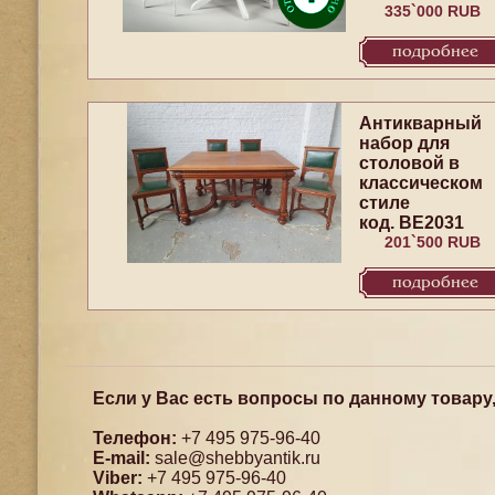
335`000 RUB
подробнее
Антикварный
набор для
столовой в
классическом
стиле
код. BE2031
201`500 RUB
подробнее
Если у Вас есть вопросы по данному товару
Телефон:
+7 495 975-96-40
E-mail:
sale@shebbyantik.ru
Viber:
+7 495 975-96-40