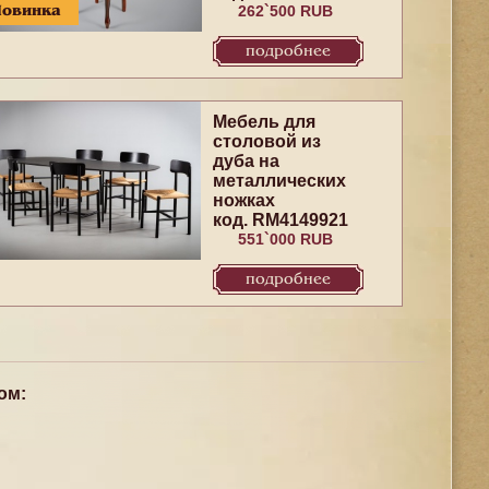
Новинка
262`500 RUB
подробнее
Mебель для
столовой из
дуба на
металлических
ножках
код. RM4149921
551`000 RUB
подробнее
ом: