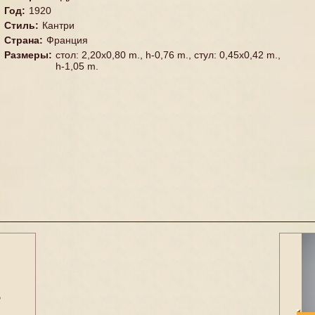
Год
:
1920
Стиль
:
Кантри
Страна
:
Франция
Размеры
:
стол: 2,20x0,80 m., h-0,76 m., стул: 0,45x0,42 m.,
h-1,05 m.
5