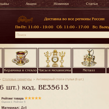
зывы
Акции
Новинки
Статьи
Доставка во все регионы России
Пн-Пт:
11:00 - 19:00
Сб:
11:00 - 17:00
Вс:
Выхо
Керамика и стекло
Часы и механизмы
Металл
Столовые гарнитуры
Антикварный стол и стулья (6 шт.)
6 шт.) код.
BE35613
★
★
★
★
★
Рейтинг товара
Оценок
1
Рейтинг
5
Материал
:
Дуб