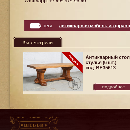
Whatsapp:
+7 495 975-96-40
теги:
антикварная мебель из фран
Вы смотрели
Антикварный стол
стулья (6 шт.)
код. BE35613
подробнее