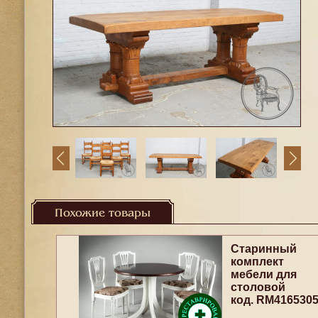
Похожие товары
Старинный
комплект
мебели для
столовой
код. RM416530