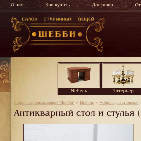
О нас
Как купить
Доставка
От
Мебель
Интерьер
Салон старинных вещей "Шебби"
Мебель
Мебель для столовой
Антикварный стол и стулья (