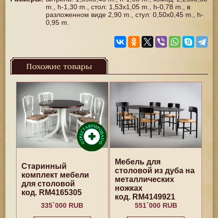
m., h-1,30 m., стол: 1,53x1,05 m., h-0,78 m., в
разложенном виде 2,90 m., стул: 0,50x0,45 m., h-
0,95 m.
Похожие товары
Mебель для
Старинный
столовой из дуба на
комплект мебели
металлических
для столовой
ножках
код. RM4165305
код. RM4149921
335`000 RUB
551`000 RUB