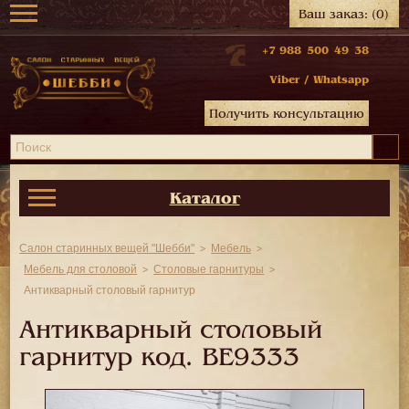
Ваш заказ:
(0)
+7 988 500 49 38
Viber
/
Whatsapp
Получить консультацию
Каталог
Салон старинных вещей "Шебби"
Мебель
Мебель для столовой
Столовые гарнитуры
Антикварный столовый гарнитур
Антикварный столовый
гарнитур код.
BE9333