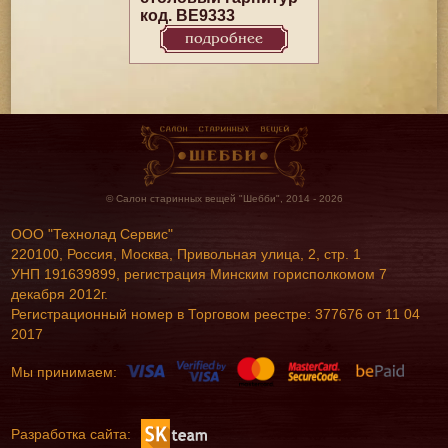
код. BE9333
подробнее
© Салон старинных вещей "Шебби", 2014 - 2026
ООО "Технолад Сервис"
220100, Россия, Москва, Привольная улица, 2, стр. 1
УНП 191639899, регистрация Минским горисполкомом 7
декабря 2012г.
Регистрационный номер в Торговом реестре: 377676 от 11 04
2017
Мы принимаем:
Разработка сайта: