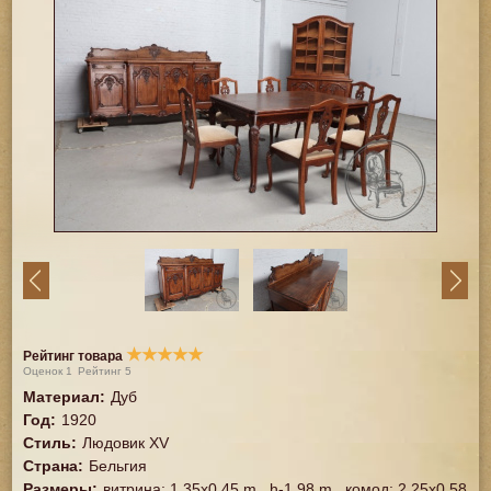
★
★
★
★
★
Рейтинг товара
Оценок
1
Рейтинг
5
Материал
:
Дуб
Год
:
1920
Стиль
:
Людовик XV
Страна
:
Бельгия
Размеры
:
витрина: 1,35x0,45 m., h-1,98 m., комод: 2,25x0,58