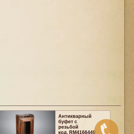
Антикварный
буфет с
резьбой
код. RM4166449