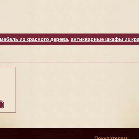
мебель из красного дерева
,
антикварные шкафы из кра
й
Покупателям: