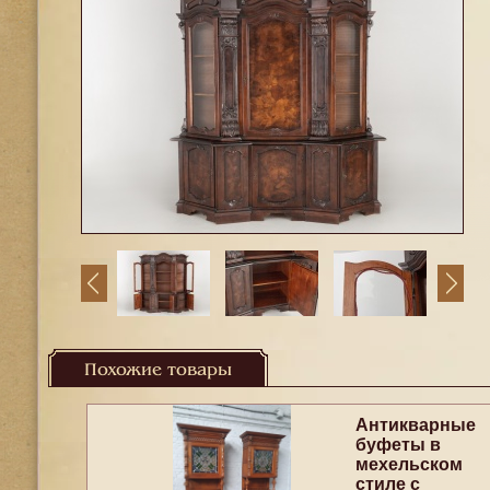
Похожие товары
Антикварные
буфеты в
мехельском
стиле с