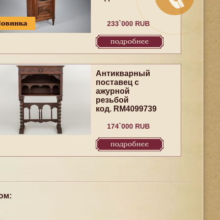
Новинка
233`000 RUB
подробнее
Антикварный
поставец с
ажурной
резьбой
код. RM4099739
174`000 RUB
подробнее
ом: