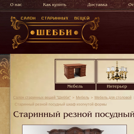
О нас
Как купить
Доставка
От
Мебель
Интерьер
Салон старинных вещей "Шебби"
Мебель
Мебель для столовой
Старинный резной посудный шкаф изогнутой формы
Старинный резной посудны