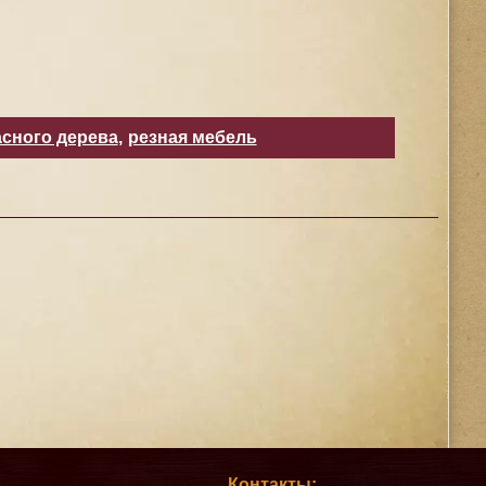
сного дерева
,
резная мебель
Контакты: