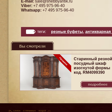
E-mail:
sale@shebbyantik.ru
Viber:
+7 495 975-96-40
Whatsapp:
+7 495 975-96-40
теги:
резные буфеты
,
антикварная 
Вы смотрели
Старинный резно
посудный шкаф
изогнутой формы
код. RM4099390
подробнее