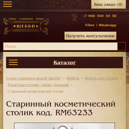
Ваш заказ:
(0)
+7 988 500 49 38
Viber
/
Whatsapp
Получить консультацию
Каталог
Салон старинных вещей "Шебби"
Мебель
Мебель для спальни
Туалетные столики, трюмо, трельяжи
Старинный косметический столик
Старинный косметический
столик код.
RM63233