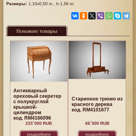
Размеры
:
1,10х0,50 m., h-1,56 m.
Похожие товары
Антикварный
ореховый секретер
Старинное трюмо из
с полукруглой
красного дерева
крышкой-
код. RM4101677
цилиндром
код. RM4166096
233`000 RUB
66`500 RUB
подробнее
подробнее