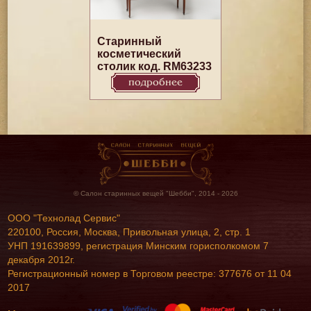
Старинный
косметический
столик код. RM63233
подробнее
© Салон старинных вещей "Шебби", 2014 - 2026
ООО "Технолад Сервис"
220100, Россия, Москва, Привольная улица, 2, стр. 1
УНП 191639899, регистрация Минским горисполкомом 7
декабря 2012г.
Регистрационный номер в Торговом реестре: 377676 от 11 04
2017