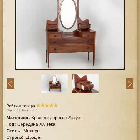
★
★
★
★
★
Рейтинг товара
Оценок
1
Рейтинг
5
Материал
:
Красное дерево / Латунь
Год
:
Середина XX векa
Стиль
:
Модерн
Страна
:
Швеция