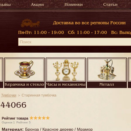
зывы
Акции
Новинки
Статьи
Доставка во все регионы России
Пн-Пт:
11:00 - 19:00
Сб:
11:00 - 17:00
Вс:
Выхо
Керамика и стекло
Часы и механизмы
Металл
Тумбочки
Старинная тумбочка
44066
★
★
★
★
★
Рейтинг товара
Оценок
1
Рейтинг
5
Материал
:
Бронза / Красное дерево / Мрамор