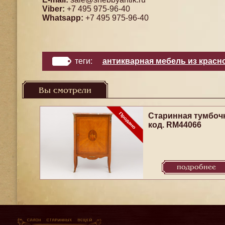
Viber:
+7 495 975-96-40
Whatsapp:
+7 495 975-96-40
теги:
антикварная мебель из красн
Вы смотрели
Старинная тумбоч
код. RM44066
подробнее