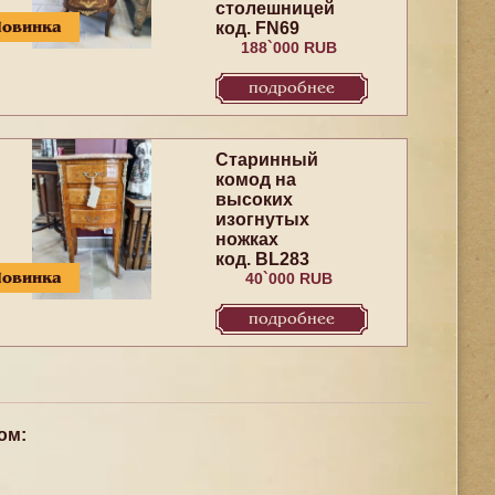
столешницей
Новинка
код. FN69
188`000 RUB
подробнее
Старинный
комод на
высоких
изогнутых
ножках
код. BL283
Новинка
40`000 RUB
подробнее
ом: