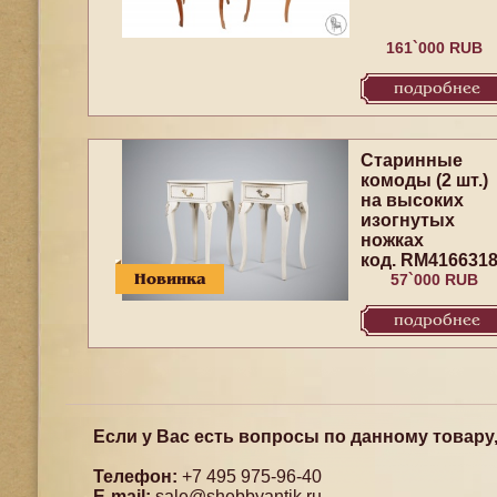
161`000 RUB
подробнее
Старинные
комоды (2 шт.)
на высоких
изогнутых
ножках
код. RM416631
Новинка
57`000 RUB
подробнее
Если у Вас есть вопросы по данному товару
Телефон:
+7 495 975-96-40
E-mail:
sale@shebbyantik.ru