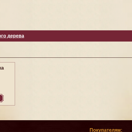
ого дерева
ка
Покупателям: