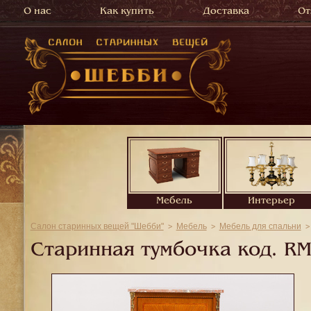
О нас
Как купить
Доставка
От
Мебель
Интерьер
Салон старинных вещей "Шебби"
Мебель
Мебель для спальни
Старинная тумбочка код.
RM