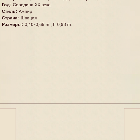
Год
:
Середина XX векa
Стиль
:
Ампир
Страна
:
Швеция
Размеры
:
0,40x0,65 m., h-0,98 m.