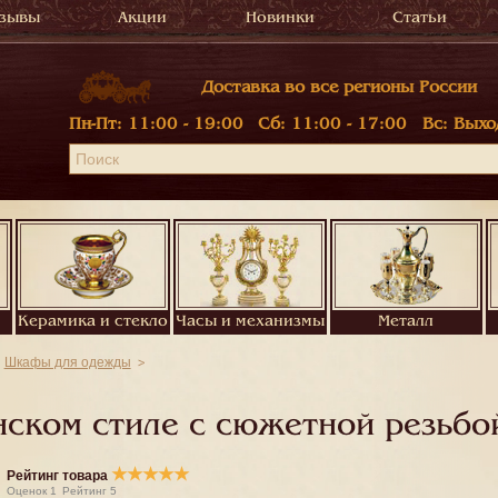
зывы
Акции
Новинки
Статьи
Доставка во все регионы России
Пн-Пт:
11:00 - 19:00
Сб:
11:00 - 17:00
Вс:
Выхо
Керамика и стекло
Часы и механизмы
Металл
Шкафы для одежды
ском стиле с сюжетной резьбо
★
★
★
★
★
Рейтинг товара
Оценок
1
Рейтинг
5