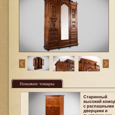
Похожие товары
Старинный
высокий комо
с распашными
дверцами и