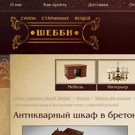
О нас
Как купить
Доставка
От
Мебель
Интерьер
Салон старинных вещей "Шебби"
Мебель
Мебель для спальни
Антикварный шкаф в бретонском стиле с сюжетной резьбой
Антикварный шкаф в бретон