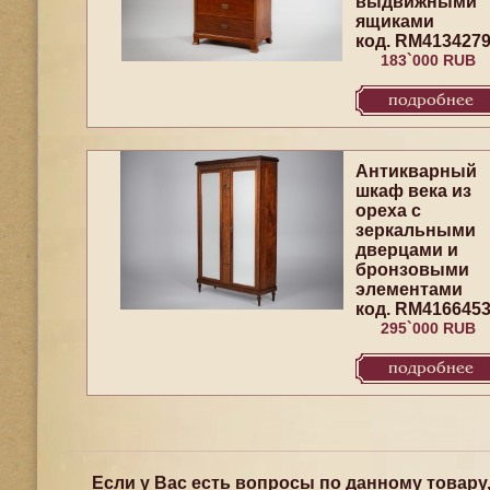
выдвижными
ящиками
код. RM413427
183`000 RUB
подробнее
Антикварный
шкаф века из
ореха с
зеркальными
дверцами и
бронзовыми
элементами
код. RM416645
295`000 RUB
подробнее
Если у Вас есть вопросы по данному товару