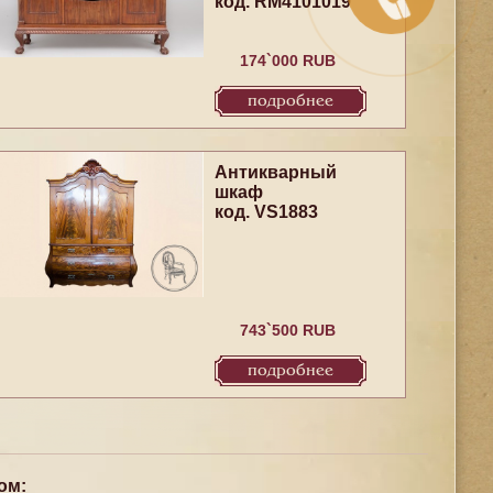
код. RM4101019
174`000 RUB
подробнее
Антикварный
шкаф
код. VS1883
743`500 RUB
подробнее
ом: