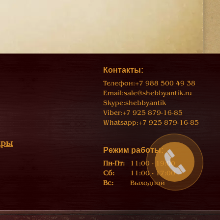
Контакты:
Телефон:
+7 988 500 49 38
Email:
sale@shebbyantik.ru
Skype:
shebbyantik
Viber:
+7 925 879-16-85
Whatsapp:
+7 925 879-16-85
ары
Режим работы:
Пн-Пт:
11:00 - 19:00
Сб:
11:00 - 17:00
Вс:
Выходной