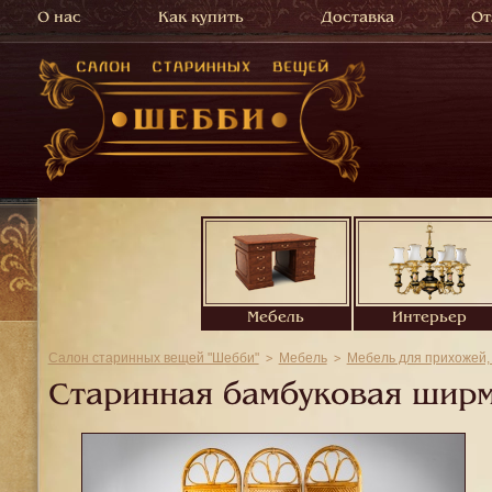
О нас
Как купить
Доставка
От
Мебель
Интерьер
Салон старинных вещей "Шебби"
Мебель
Мебель для прихожей,
Старинная бамбуковая ширм