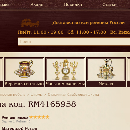
зывы
Акции
Новинки
Статьи
Доставка во все регионы России
Пн-Пт:
11:00 - 19:00
Сб:
11:00 - 17:00
Вс:
Выхо
Керамика и стекло
Часы и механизмы
Металл
 прочая мебель
Ширмы
Старинная бамбуковая ширма
а код.
RM4165958
★
★
★
★
★
Рейтинг товара
Оценок
1
Рейтинг
5
Материал
:
Ротанг