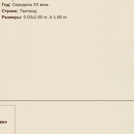
Год
:
Середина XX векa
Страна
:
Таиланд
Размеры
:
0.03x2.00 m.,h-1.80 m.
эн»