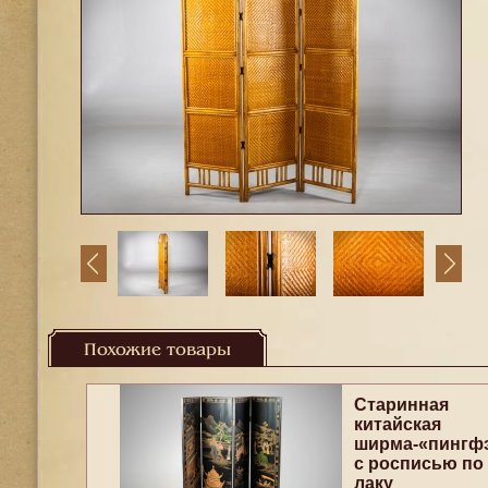
Похожие товары
Старинная
китайская
ширма-«пингф
с росписью по
лаку