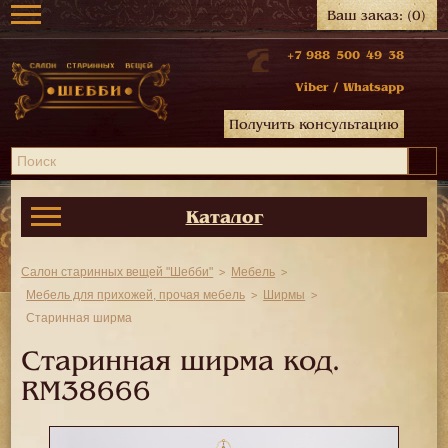
Ваш заказ:
(0)
+7 988 500 49 38
Viber
/
Whatsapp
Получить консультацию
Каталог
Салон старинных вещей "Шебби"
Мебель
Мебель для прихожей, прочая мебель
Ширмы
Старинная ширма
Старинная ширма код.
RM38666