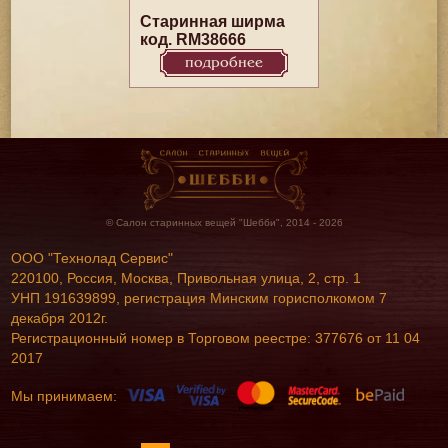
Старинная ширма
код. RM38666
подробнее
© Салон старинных вещей "Шебби", 2014 - 2026
ООО "Технолад Сервис"
220100, Россия, Москва, Привольная улица, 2, стр. 1
УНП 191639899, регистрация Минским горисполкомом 7
декабря 2012г.
Регистрационный номер в Торговом реестре: 377676 от 11 04
2017
Мы принимаем: