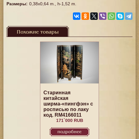
Размеры
:
0,38x0,64 m., h-1,52 m.
Похожие товары
Старинная
китайская
ширма-«пингфэн» с
росписью по лаку
код. RM4166011
171`000 RUB
подробнее