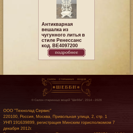
Антикварная
вешалка из
чугунного литья в
стиле Ренессанс
код. BE4097200
подробнее
© Салон старинных вещей "Шебби", 2014 - 2026
ООО "Технолад Сервис"
220100, Россия, Москва, Привольная улица, 2, стр. 1
УНП 191639899, регистрация Минским горисполкомом 7
декабря 2012г.