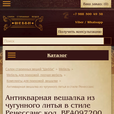
Ваш заказ:
(0)
+7 988 500 49 38
Viber
/
Whatsapp
Получить консультацию
Каталог
Салон старинных вещей "Шебби"
Мебель
Мебель для прихожей, прочая мебель
Комплекты для прихожей, вешалки
Антикварная вешалка из чугунного литья в стиле Ренессанс
Антикварная вешалка из
чугунного литья в стиле
Ренессанс код.
BE4097200