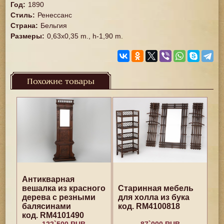
Год
:
1890
Стиль
:
Ренессанс
Страна
:
Бельгия
Размеры
:
0,63x0,35 m., h-1,90 m.
Похожие товары
Антикварная
вешалка из красного
Старинная мебель
дерева с резными
для холла из бука
балясинами
код. RM4100818
код. RM4101490