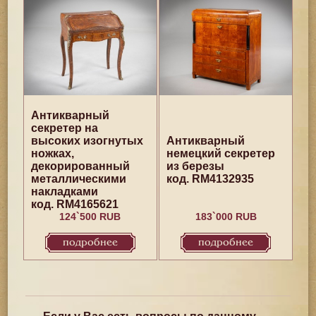
Антикварный
секретер на
высоких изогнутых
Антикварный
ножках,
немецкий секретер
декорированный
из березы
металлическими
код. RM4132935
накладками
код. RM4165621
124`500 RUB
183`000 RUB
подробнее
подробнее