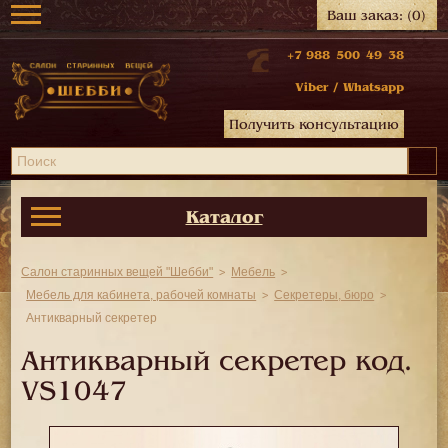
Ваш заказ:
(0)
+7 988 500 49 38
Viber
/
Whatsapp
Получить консультацию
Каталог
Салон старинных вещей "Шебби"
Мебель
Мебель для кабинета, рабочей комнаты
Секретеры, бюро
Антикварный секретер
Антикварный секретер код.
VS1047