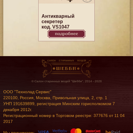
Антикварный
секретер
код. VS1047
подробнее
© Салон старинных вещей "Шебби", 2014 - 2026
ООО "Технолад Сервис"
220100, Россия, Москва, Привольная улица, 2, стр. 1
УНП 191639899, регистрация Минским горисполкомом 7
декабря 2012г.
Регистрационный номер в Торговом реестре: 377676 от 11 04
2017
Мы принимаем: