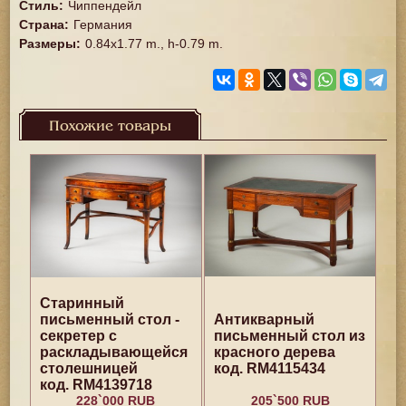
Стиль
:
Чиппендейл
Страна
:
Германия
Размеры
:
0.84x1.77 m., h-0.79 m.
Похожие товары
Старинный
письменный стол -
Антикварный
секретер с
письменный стол из
раскладывающейся
красного дерева
столешницей
код. RM4115434
код. RM4139718
228`000 RUB
205`500 RUB