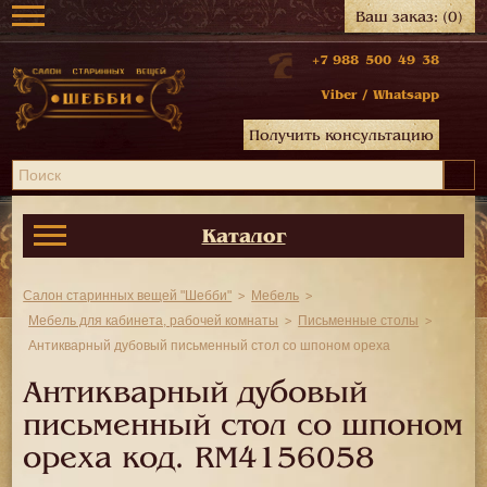
Ваш заказ:
(0)
+7 988 500 49 38
Viber
/
Whatsapp
Получить консультацию
Каталог
Салон старинных вещей "Шебби"
Мебель
Мебель для кабинета, рабочей комнаты
Письменные столы
Антикварный дубовый письменный стол со шпоном ореха
Антикварный дубовый
письменный стол со шпоном
ореха код.
RM4156058