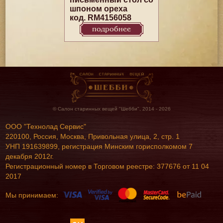
шпоном ореха
код. RM4156058
подробнее
© Салон старинных вещей "Шебби", 2014 - 2026
ООО "Технолад Сервис"
220100, Россия, Москва, Привольная улица, 2, стр. 1
УНП 191639899, регистрация Минским горисполкомом 7
декабря 2012г.
Регистрационный номер в Торговом реестре: 377676 от 11 04
2017
Мы принимаем: