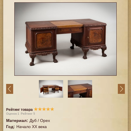
★
★
★
★
★
Рейтинг товара
Оценок
1
Рейтинг
5
Материал
:
Дуб / Орех
Год
:
Начало XX века