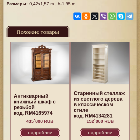
Размеры
:
0,42x1,57 m., h-1,95 m.
Похожие товары
Старинный стеллаж
Антикварный
из светлого дерева
книжный шкаф с
в классическом
резьбой
стиле
код. RM4165974
код. RM4134281
435`000 RUB
152`000 RUB
подробнее
подробнее