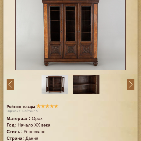
★
★
★
★
★
Рейтинг товара
Оценок
1
Рейтинг
5
Материал
:
Орех
Год
:
Начало XX века
Стиль
:
Ренессанс
Страна
:
Дания