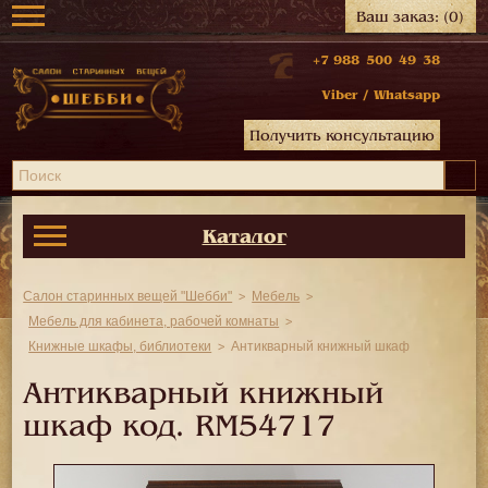
Ваш заказ:
(0)
+7 988 500 49 38
Viber
/
Whatsapp
Получить консультацию
Каталог
Салон старинных вещей "Шебби"
Мебель
Мебель для кабинета, рабочей комнаты
Книжные шкафы, библиотеки
Антикварный книжный шкаф
Антикварный книжный
шкаф код.
RM54717