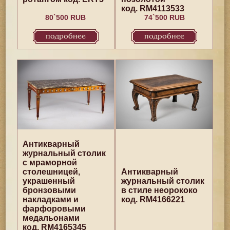
код. RM4113533
80`500 RUB
74`500 RUB
подробнее
подробнее
Антикварный
журнальный столик
с мраморной
столешницей,
Антикварный
украшенный
журнальный столик
бронзовыми
в стиле неорококо
накладками и
код. RM4166221
фарфоровыми
медальонами
код. RM4165345