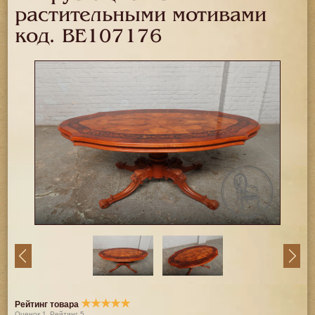
растительными мотивами
код.
BE107176
★
★
★
★
★
Рейтинг товара
Оценок
1
Рейтинг
5