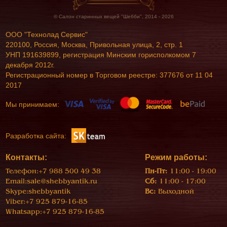
© Салон старинных вещей "Шебби", 2014 - 2026
ООО "Технолад Сервис"
220100, Россия, Москва, Привольная улица, 2, стр. 1
УНП 191639899, регистрация Минским горисполкомом 7
декабря 2012г.
Регистрационный номер в Торговом реестре: 377676 от 11 04
2017
Мы принимаем:
Разработка сайта:
Контакты:
Режим работы:
Телефон:
+7 988 500 49 38
Пн-Пт:
11:00 - 19:00
Email:
sale@shebbyantik.ru
Сб:
11:00 - 17:00
Skype:
shebbyantik
Вс:
Выходной
Viber:
+7 925 879-16-85
Whatsapp:
+7 925 879-16-85