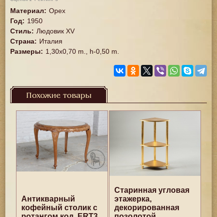
Материал
:
Орех
Год
:
1950
Стиль
:
Людовик XV
Страна
:
Италия
Размеры
:
1,30x0,70 m., h-0,50 m.
Похожие товары
Старинная угловая
Антикварный
этажерка,
кофейный столик с
декорированная
ротангом код. ERT3
позолотой