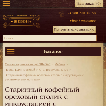
Ваш заказ:
(0)
+7 988 500 49 38
Viber
/
Whatsapp
Получить консультацию
Каталог
Салон старинных вещей "Шебби"
Мебель
Мебель для гостиной
Столики журнальные
Старинный кофейный ореховый столик с инкрустацией с
растительными мотивами
Старинный кофейный
ореховый столик с
инкрустацией с