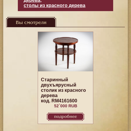
дерева
,
столы из красного дерева
Вы смотрели
Старинный
двухъярусный
столик из красного
дерева
код. RM4161600
52`000 RUB
подробнее