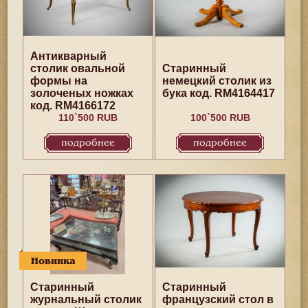
Антикварный
столик овальной
Старинный
формы на
немецкий столик из
золоченых ножках
бука код. RM4164417
код. RM4166172
110`500 RUB
100`500 RUB
подробнее
подробнее
Новинка
Старинный
Старинный
журнальный столик
французский стол в