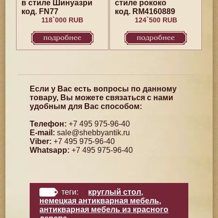
в стиле Шинуазри
стиле рококо
код. FN77
код. RM4160889
118`000 RUB
124`500 RUB
подробнее
подробнее
Если у Вас есть вопросы по данному
товару, Вы можете связаться с нами
удобным для Вас способом:
Телефон:
+7 495 975-96-40
E-mail:
sale@shebbyantik.ru
Viber:
+7 495 975-96-40
Whatsapp:
+7 495 975-96-40
теги:
круглый стол
,
немецкая антикварная мебель
,
антикварная мебель из красного