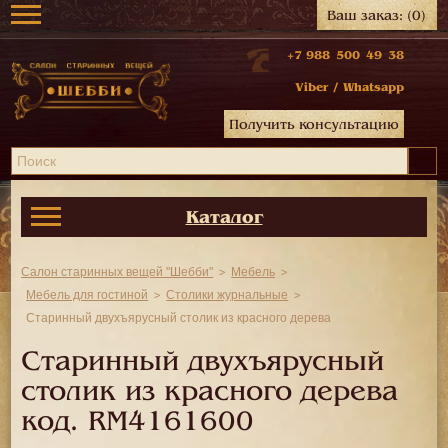
Ваш заказ:
(0)
+7 988 500 49 38
Viber
/
Whatsapp
Получить консультацию
Каталог
Салон старинных вещей "Шебби"
Мебель
Мебель для гостиной
Столики журнальные
Старинный двухъярусный столик из красного дерева
Старинный двухъярусный
столик из красного дерева
код.
RM4161600