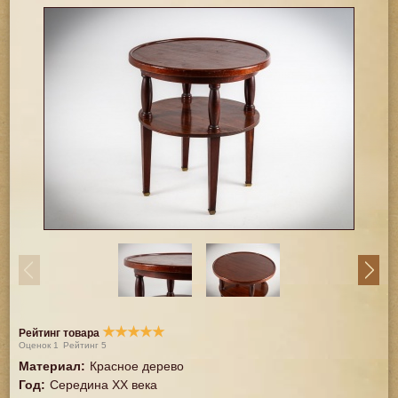
★
★
★
★
★
Рейтинг товара
Оценок
1
Рейтинг
5
Материал
:
Красное дерево
Год
:
Середина XX векa