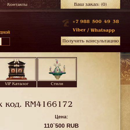
Ваш заказ:
(0)
Контакты
+7 988 500 49 38
Viber
/
Whatsapp
дной
Получить консультацию
VIP Каталог
Стили
х код.
RM4166172
Цена:
110`500 RUB