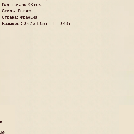
Год
:
начало ХХ века
Стиль
:
Рококо
Страна
:
Франция
Размеры
:
0.62 x 1.05 m.; h - 0.43 m.
н
,
ые