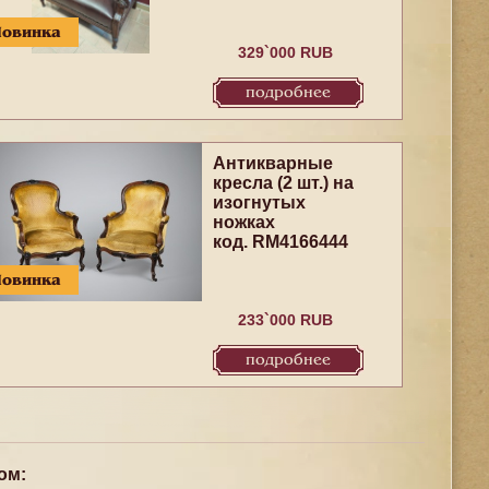
Новинка
329`000 RUB
подробнее
Антикварные
кресла (2 шт.) на
изогнутых
ножках
код. RM4166444
Новинка
233`000 RUB
подробнее
ом: