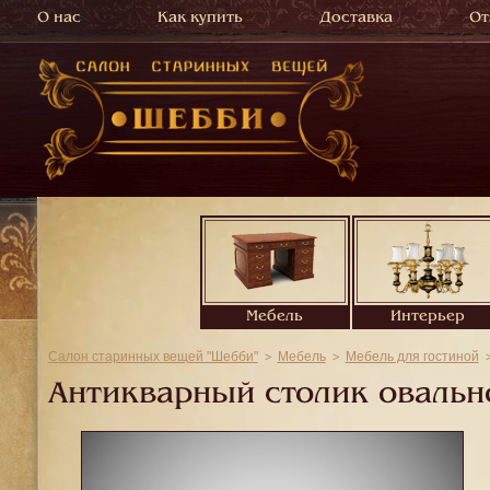
О нас
Как купить
Доставка
От
Мебель
Интерьер
Салон старинных вещей "Шебби"
Мебель
Мебель для гостиной
Антикварный столик овальн