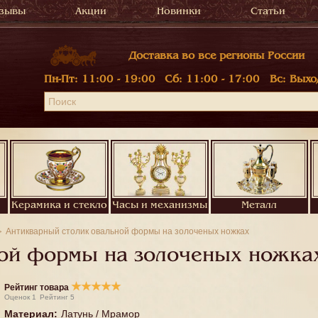
зывы
Акции
Новинки
Статьи
Доставка во все регионы России
Пн-Пт:
11:00 - 19:00
Сб:
11:00 - 17:00
Вс:
Выхо
Керамика и стекло
Часы и механизмы
Металл
Антикварный столик овальной формы на золоченых ножках
ой формы на золоченых ножка
★
★
★
★
★
Рейтинг товара
Оценок
1
Рейтинг
5
Материал
:
Латунь / Мрамор