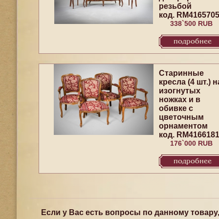
резьбой
код. RM416570
338`500 RUB
подробнее
Старинные
кресла (4 шт.) н
изогнутых
ножках и в
обивке с
цветочным
орнаментом
код. RM416618
176`000 RUB
подробнее
Если у Вас есть вопросы по данному товару