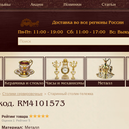
зывы
Акции
Новинки
Статьи
Доставка во все регионы России
Пн-Пт:
11:00 - 19:00
Сб:
11:00 - 17:00
Вс:
Выхо
Керамика и стекло
Часы и механизмы
Металл
Столики сервировочные
Старинный столик-тележка
код.
RM4101573
★
★
★
★
★
Рейтинг товара
Оценок
1
Рейтинг
5
Материал
:
Металл