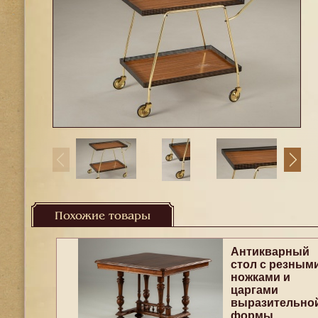
Похожие товары
Антикварный
стол с резным
ножками и
царгами
выразительно
формы