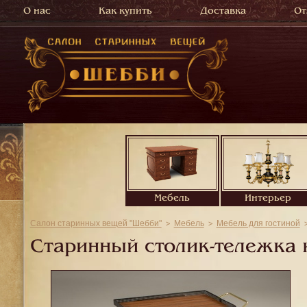
О нас
Как купить
Доставка
От
Мебель
Интерьер
Салон старинных вещей "Шебби"
Мебель
Мебель для гостиной
Старинный столик-тележка 