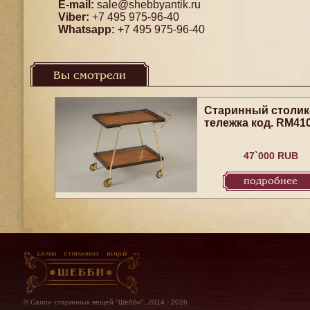
E-mail:
sale@shebbyantik.ru
Viber:
+7 495 975-96-40
Whatsapp:
+7 495 975-96-40
Вы смотрели
Старинный столик
тележка код. RM41
47`000 RUB
подробнее
© Салон старинных вещей "Шебби", 2014 - 2026