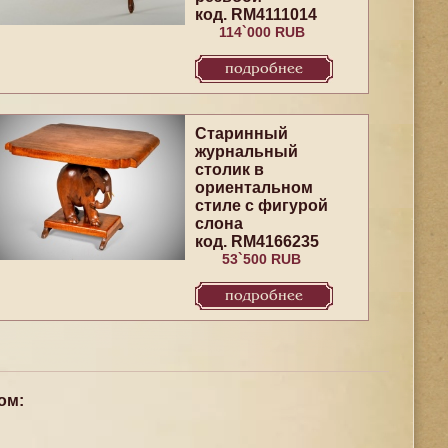
код. RM4111014
114`000 RUB
подробнее
Старинный
журнальный
столик в
ориентальном
стиле с фигурой
слона
код. RM4166235
53`500 RUB
подробнее
ом: