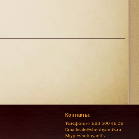
Контакты:
Телефон:
+7 988 500 49 38
Email:
sale@shebbyantik.ru
Skype:
shebbyantik