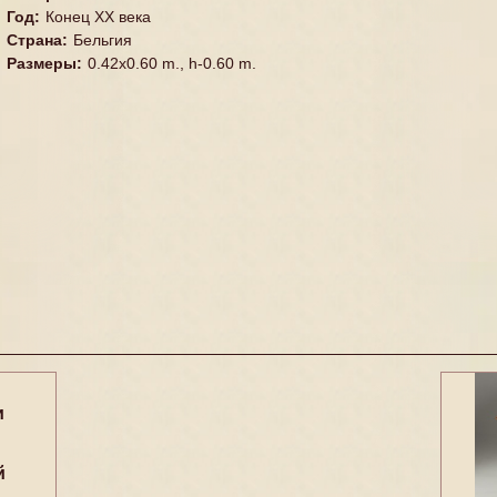
Год
:
Конец XX векa
Страна
:
Бельгия
Размеры
:
0.42x0.60 m., h-0.60 m.
и
й