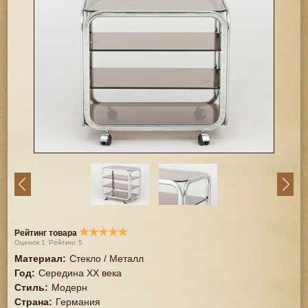
★
★
★
★
★
Рейтинг товара
Оценок
1
Рейтинг
5
Материал
:
Стекло / Металл
Год
:
Середина XX векa
Стиль
:
Модерн
Страна
:
Германия