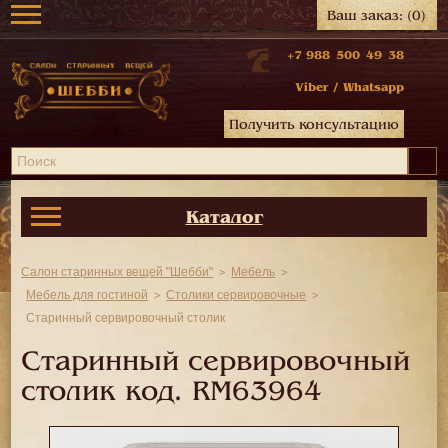
Ваш заказ:
(0)
+7 988 500 49 38
Viber
/
Whatsapp
Получить консультацию
Каталог
Салон старинных вещей "Шебби"
Мебель
Мебель для гостиной
Столики сервировочные
Старинный сервировочный столик
Старинный сервировочный
столик код.
RM63964