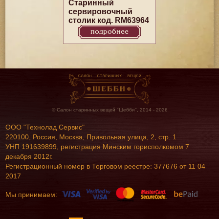
Старинный
сервировочный
столик код. RM63964
подробнее
© Салон старинных вещей "Шебби", 2014 - 2026
ООО "Технолад Сервис"
220100, Россия, Москва, Привольная улица, 2, стр. 1
УНП 191639899, регистрация Минским горисполкомом 7
декабря 2012г.
Регистрационный номер в Торговом реестре: 377676 от 11 04
2017
Мы принимаем: