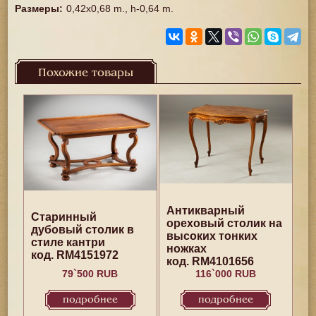
Размеры
:
0,42x0,68 m., h-0,64 m.
Похожие товары
Антикварный
Старинный
ореховый столик на
дубовый столик в
высоких тонких
стиле кантри
ножках
код. RM4151972
код. RM4101656
79`500 RUB
116`000 RUB
подробнее
подробнее