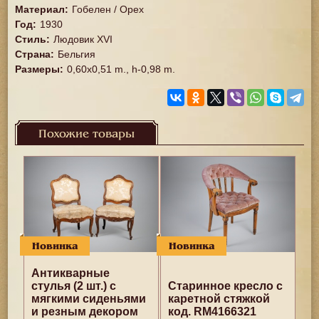
Материал
:
Гобелен / Орех
Год
:
1930
Стиль
:
Людовик XVI
Страна
:
Бельгия
Размеры
:
0,60x0,51 m., h-0,98 m.
Похожие товары
Новинка
Новинка
Антикварные
стулья (2 шт.) с
Старинное кресло с
мягкими сиденьями
каретной стяжкой
и резным декором
код. RM4166321