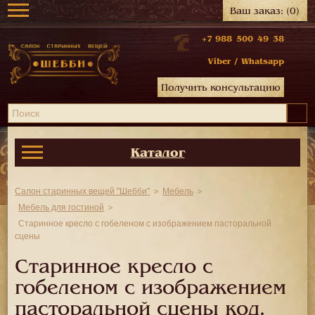
Ваш заказ:
(0)
+7 988 500 49 38
Viber
/
Whatsapp
Получить консультацию
Каталог
Салон старинных вещей "Шебби"
Мебель
Мебель для гостиной
Старинное кресло с гобеленом с изображением пасторальной
сцены
Старинное кресло с
гобеленом с изображением
пасторальной сцены код.