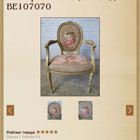
BE107070
★
★
★
★
★
Рейтинг товара
Оценок
1
Рейтинг
0.5