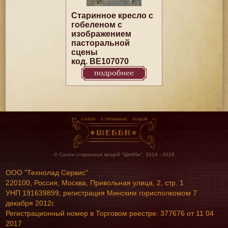
Старинное кресло с
гобеленом с
изображением
пасторальной
сцены
код. BE107070
подробнее
© Салон старинных вещей "Шебби", 2014 - 2026
ООО "Технолад Сервис"
220100, Россия, Москва, Привольная улица, 2, стр. 1
УНП 191639899, регистрация Минским горисполкомом 7
декабря 2012г.
Регистрационный номер в Торговом реестре: 377676 от 11 04
2017