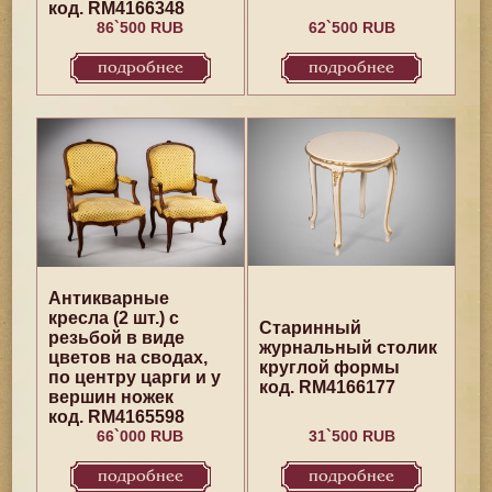
код. RM4166348
86`500 RUB
62`500 RUB
подробнее
подробнее
Антикварные
кресла (2 шт.) с
Старинный
резьбой в виде
журнальный столик
цветов на сводах,
круглой формы
по центру царги и у
код. RM4166177
вершин ножек
код. RM4165598
66`000 RUB
31`500 RUB
подробнее
подробнее