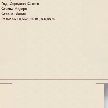
Год
:
Середина XX векa
Стиль
:
Модерн
Страна
:
Дания
Размеры
:
0,56x0,50 m., h-0,88 m.
3