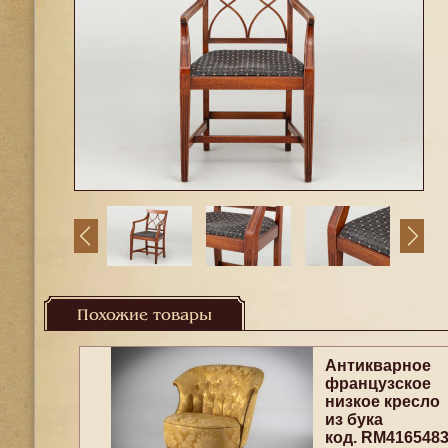
Похожие товары
Антикварное
французское
низкое кресло
из бука
код. RM416548