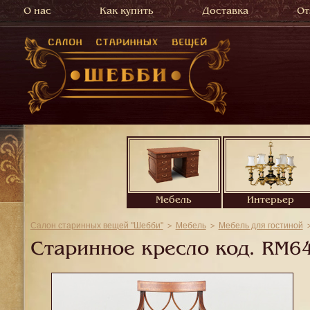
О нас
Как купить
Доставка
От
Мебель
Интерьер
Салон старинных вещей "Шебби"
Мебель
Мебель для гостиной
Старинное кресло код.
RM6