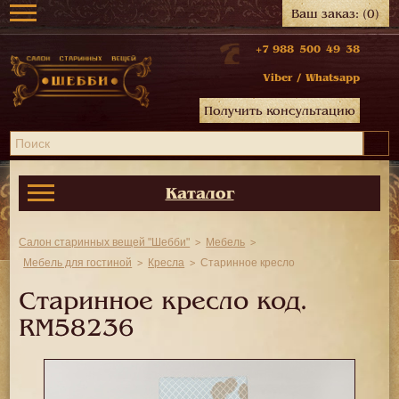
Ваш заказ:
(0)
+7 988 500 49 38
Viber
/
Whatsapp
Получить консультацию
Каталог
Салон старинных вещей "Шебби"
Мебель
Мебель для гостиной
Кресла
Старинное кресло
Старинное кресло код.
RM58236