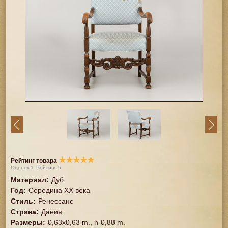
★
★
★
★
★
Рейтинг товара
Оценок
1
Рейтинг
5
Материал
:
Дуб
Год
:
Середина XX векa
Стиль
:
Ренессанс
Страна
:
Дания
Размеры
:
0,63x0,63 m., h-0,88 m.