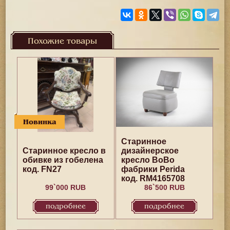
Похожие товары
Новинка
Старинное
Старинное кресло в
дизайнерское
обивке из гобелена
кресло BoBo
код. FN27
фабрики Perida
код. RM4165708
99`000 RUB
86`500 RUB
подробнее
подробнее