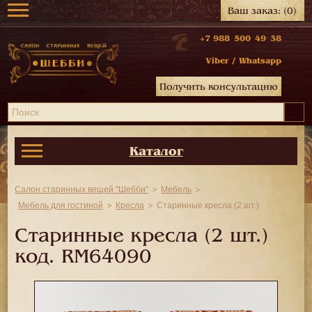
Ваш заказ:
(0)
+7 988 500 49 38
Viber
/
Whatsapp
Получить консультацию
Каталог
Салон старинных вещей "Шебби"
Мебель
Мебель для гостиной
Кресла
Старинные кресла (2 шт.)
Старинные кресла (2 шт.)
код.
RM64090