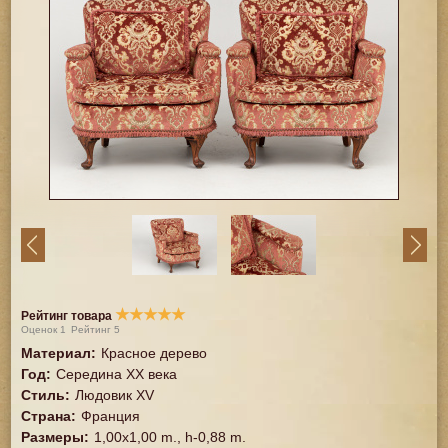
★
★
★
★
★
Рейтинг товара
Оценок
1
Рейтинг
5
Материал
:
Красное дерево
Год
:
Середина XX векa
Стиль
:
Людовик XV
Страна
:
Франция
Размеры
:
1,00x1,00 m., h-0,88 m.