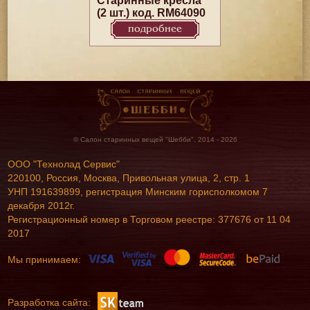
Старинные кресла
(2 шт.) код. RM64090
подробнее
© Салон старинных вещей "Шебби", 2014 - 2026
ООО "Технолад Сервис"
220100, Россия, Москва, Привольная улица, 2, стр. 1
УНП 191639899, регистрация Минским горисполкомом 7
декабря 2012г.
Регистрационный номер в Торговом реестре: 377676 от 11 04
2017
Мы принимаем:
Разработка сайта: