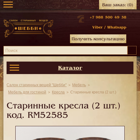
Ваш заказ:
(0)
+7 988 500 49 38
Viber
/
Whatsapp
Получить консультацию
Каталог
Салон старинных вещей "Шебби"
Мебель
Мебель для гостиной
Кресла
Старинные кресла (2 шт.)
Старинные кресла (2 шт.)
код.
RM52585