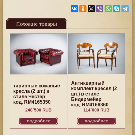
Похожие товары
Антикварный
таринные кожаные
комплект кресел (2
кресла (2 шт.) в
шт.) в стиле
стиле Честер
Бидермейер
код. RM4165350
код. RM4166360
248`500 RUB
114`000 RUB
подробнее
подробнее