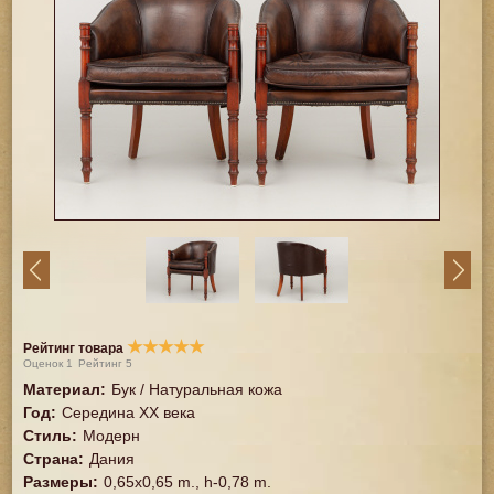
★
★
★
★
★
Рейтинг товара
Оценок
1
Рейтинг
5
Материал
:
Бук / Натуральная кожа
Год
:
Середина XX векa
Стиль
:
Модерн
Страна
:
Дания
Размеры
:
0,65x0,65 m., h-0,78 m.