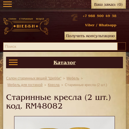
Ваш заказ:
(0)
+7 988 500 49 38
Viber
/
Whatsapp
Получить консультацию
Каталог
Салон старинных вещей "Шебби"
Мебель
Мебель для гостиной
Кресла
Старинные кресла (2 шт.)
Старинные кресла (2 шт.)
код.
RM48082