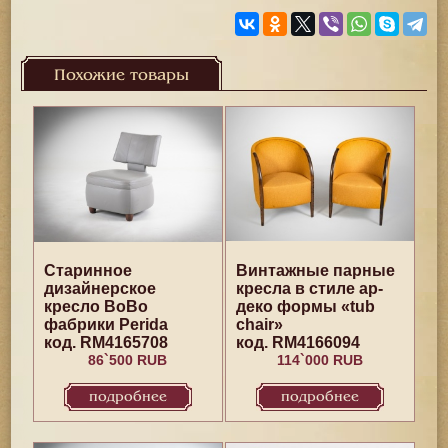
Похожие товары
Старинное
Винтажные парные
дизайнерское
кресла в стиле ар-
кресло BoBo
деко формы «tub
фабрики Perida
chair»
код. RM4165708
код. RM4166094
86`500 RUB
114`000 RUB
подробнее
подробнее