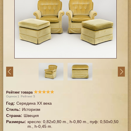
★
★
★
★
★
Рейтинг товара
Оценок
1
Рейтинг
5
Год
:
Середина XX векa
Стиль
:
Историзм
Страна
:
Швеция
Размеры
:
кресло: 0,82x0,80 m., h-0,80 m., пуф: 0,50x0,50
m., h-0,45 m.