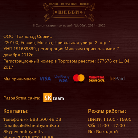
© Салон старинных вещей "Шебби", 2014 - 2026
ООО "Технолад Сервис"
220100, Россия, Москва, Привольная улица, 2, стр. 1
УНП 191639899, регистрация Минским горисполкомом 7
декабря 2012г.
Регистрационный номер в Торговом реестре: 377676 от 11 04
2017
Мы принимаем:
Разработка сайта:
Контакты:
Режим работы:
Телефон:
+7 988 500 49 38
Пн-Пт:
11:00 - 19:00
Email:
sale@shebbyantik.ru
Сб:
11:00 - 17:00
Skype:
shebbyantik
Вс:
Выходной
Viber:
+7 925 879-16-85